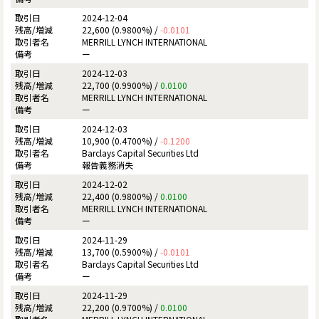
2024-12-04
22,600 (0.9800%) /
-0.0101
MERRILL LYNCH INTERNATIONAL
ー
2024-12-03
22,700 (0.9900%) /
0.0100
MERRILL LYNCH INTERNATIONAL
ー
2024-12-03
10,900 (0.4700%) /
-0.1200
Barclays Capital Securities Ltd
報告義務消失
2024-12-02
22,400 (0.9800%) /
0.0100
MERRILL LYNCH INTERNATIONAL
ー
2024-11-29
13,700 (0.5900%) /
-0.0101
Barclays Capital Securities Ltd
ー
2024-11-29
22,200 (0.9700%) /
0.0100