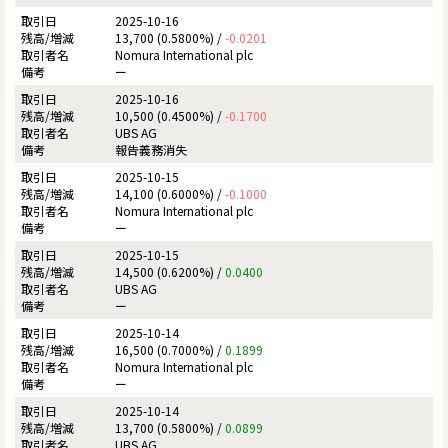
2025-10-16
13,700 (0.5800%) /
-0.0201
Nomura International plc
ー
2025-10-16
10,500 (0.4500%) /
-0.1700
UBS AG
報告義務消失
2025-10-15
14,100 (0.6000%) /
-0.1000
Nomura International plc
ー
2025-10-15
14,500 (0.6200%) /
0.0400
UBS AG
ー
2025-10-14
16,500 (0.7000%) /
0.1899
Nomura International plc
ー
2025-10-14
13,700 (0.5800%) /
0.0899
UBS AG