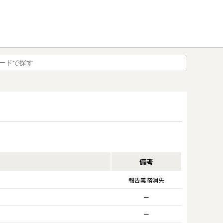
備考
報告義務消失
ー
ー