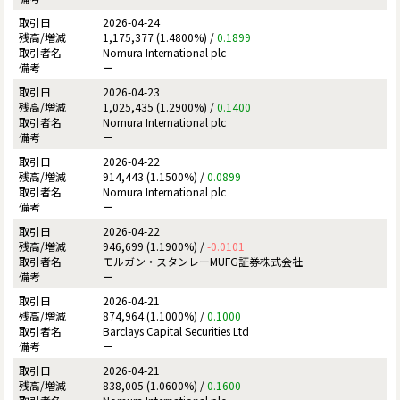
2026-04-24
1,175,377 (1.4800%) /
0.1899
Nomura International plc
ー
2026-04-23
1,025,435 (1.2900%) /
0.1400
Nomura International plc
ー
2026-04-22
914,443 (1.1500%) /
0.0899
Nomura International plc
ー
2026-04-22
946,699 (1.1900%) /
-0.0101
モルガン・スタンレーMUFG証券株式会社
ー
2026-04-21
874,964 (1.1000%) /
0.1000
Barclays Capital Securities Ltd
ー
2026-04-21
838,005 (1.0600%) /
0.1600