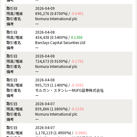
2026-04-09
690,276 (0.8700%) /
-0.0401
Nomura International plc
ー
2026-04-08
434,438 (0.5400%) /
0.1300
Barclays Capital Securities Ltd
ー
2026-04-08
724,673 (0.9100%) /
-0.1701
Nomura International plc
ー
2026-04-08
905,719 (1.1400%) /
-0.3501
モルガン・スタンレーMUFG証券株式会社
ー
2026-04-07
859,866 (1.0800%) /
-0.1100
Nomura International plc
ー
2026-04-07
1,178,119 (1.4900%) /
-0.0601