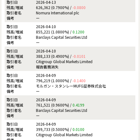
2026-04-13
626,362 (0.7900%) /
-0.0800
Nomura International plc
ー
2026-04-10
855,221 (1.0800%) /
0.1200
Barclays Capital Securities Ltd
ー
2026-04-10
388,133 (0.4900%) /
-0.0101
Citigroup Global Markets Limited
報告義務消失
2026-04-09
796,219 (1.0000%) /
-0.1400
モルガン・スタンレーMUFG証券株式会社
ー
2026-04-09
761,521 (0.9600%) /
0.4199
Barclays Capital Securities Ltd
ー
2026-04-09
399,733 (0.5000%) /
0.0100
Citigroup Global Markets Limited
ー