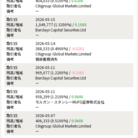
404,033 (0.5100%) /
0.0200
Citigroup Global Markets Limited
ー
2026-05-15
1,049,777 (1.3200%) /
0.1000
Barclays Capital Securities Ltd
ー
2026-05-14
388,533 (0.4900%) /
-0.0201
Citigroup Global Markets Limited
報告義務消失
2026-05-11
969,077 (1.2200%) /
-0.1501
Barclays Capital Securities Ltd
ー
2026-05-11
958,299 (1.2100%) /
0.0600
モルガン・スタンレーMUFG証券株式会社
ー
2026-05-07
406,333 (0.5100%) /
0.0600
Citigroup Global Markets Limited
ー