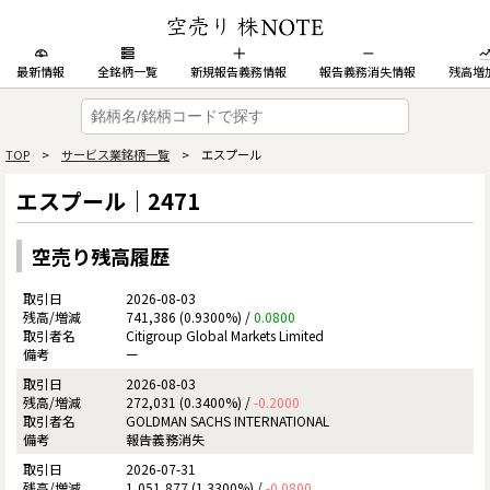
最新情報
全銘柄一覧
新規報告義務情報
報告義務消失情報
残高増
TOP
>
サービス業銘柄一覧
> エスプール
エスプール｜2471
空売り残高履歴
2026-08-03
741,386 (0.9300%) /
0.0800
Citigroup Global Markets Limited
ー
2026-08-03
272,031 (0.3400%) /
-0.2000
GOLDMAN SACHS INTERNATIONAL
報告義務消失
2026-07-31
1,051,877 (1.3300%) /
-0.0800