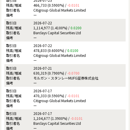
2026-07-23
466,733 (0.5900%) /
-0.0101
Citigroup Global Markets Limited
ー
2026-07-22
1,114,977 (1.4100%) /
0.0200
Barclays Capital Securities Ltd
ー
2026-07-22
478,833 (0.6000%) /
0.0100
Citigroup Global Markets Limited
ー
2026-07-21
630,319 (0.7900%) /
-0.0700
モルガン・スタンレーMUFG証券株式会社
ー
2026-07-17
470,333 (0.5900%) /
-0.0101
Citigroup Global Markets Limited
ー
2026-07-17
1,104,677 (1.3900%) /
-0.0101
Barclays Capital Securities Ltd
ー