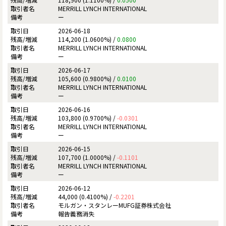
MERRILL LYNCH INTERNATIONAL
ー
2026-06-18
114,200 (1.0600%) /
0.0800
MERRILL LYNCH INTERNATIONAL
ー
2026-06-17
105,600 (0.9800%) /
0.0100
MERRILL LYNCH INTERNATIONAL
ー
2026-06-16
103,800 (0.9700%) /
-0.0301
MERRILL LYNCH INTERNATIONAL
ー
2026-06-15
107,700 (1.0000%) /
-0.1101
MERRILL LYNCH INTERNATIONAL
ー
2026-06-12
44,000 (0.4100%) /
-0.2201
モルガン・スタンレーMUFG証券株式会社
報告義務消失