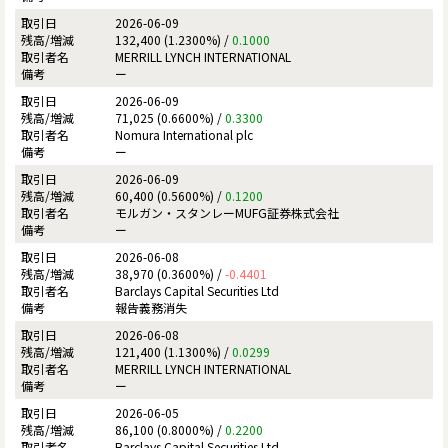
2026-06-09
132,400 (1.2300%) /
0.1000
MERRILL LYNCH INTERNATIONAL
ー
2026-06-09
71,025 (0.6600%) /
0.3300
Nomura International plc
ー
2026-06-09
60,400 (0.5600%) /
0.1200
モルガン・スタンレーMUFG証券株式会社
ー
2026-06-08
38,970 (0.3600%) /
-0.4401
Barclays Capital Securities Ltd
報告義務消失
2026-06-08
121,400 (1.1300%) /
0.0299
MERRILL LYNCH INTERNATIONAL
ー
2026-06-05
86,100 (0.8000%) /
0.2200
Barclays Capital Securities Ltd