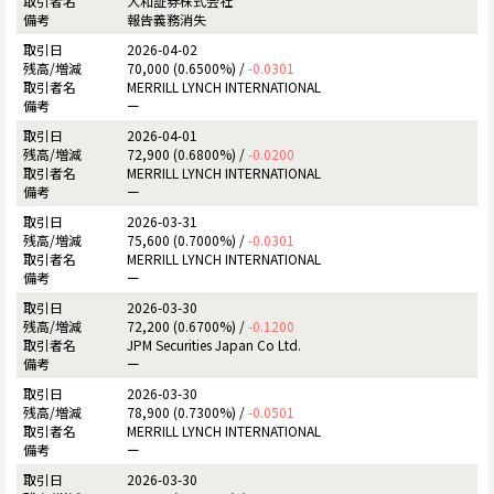
大和証券株式会社
報告義務消失
2026-04-02
70,000 (0.6500%) /
-0.0301
MERRILL LYNCH INTERNATIONAL
ー
2026-04-01
72,900 (0.6800%) /
-0.0200
MERRILL LYNCH INTERNATIONAL
ー
2026-03-31
75,600 (0.7000%) /
-0.0301
MERRILL LYNCH INTERNATIONAL
ー
2026-03-30
72,200 (0.6700%) /
-0.1200
JPM Securities Japan Co Ltd.
ー
2026-03-30
78,900 (0.7300%) /
-0.0501
MERRILL LYNCH INTERNATIONAL
ー
2026-03-30