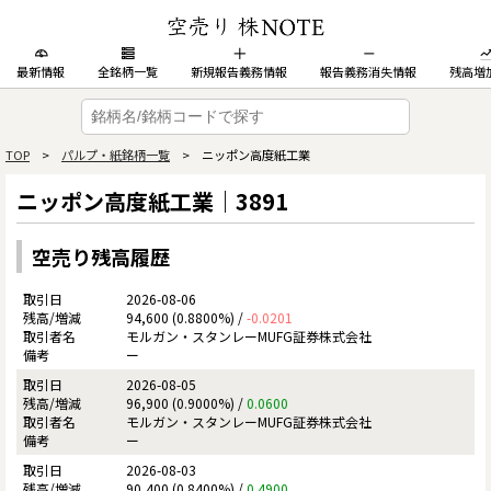
最新情報
全銘柄一覧
新規報告義務情報
報告義務消失情報
残高増
TOP
>
パルプ・紙銘柄一覧
> ニッポン高度紙工業
ニッポン高度紙工業｜3891
空売り残高履歴
2026-08-06
94,600 (0.8800%) /
-0.0201
モルガン・スタンレーMUFG証券株式会社
ー
2026-08-05
96,900 (0.9000%) /
0.0600
モルガン・スタンレーMUFG証券株式会社
ー
2026-08-03
90,400 (0.8400%) /
0.4900