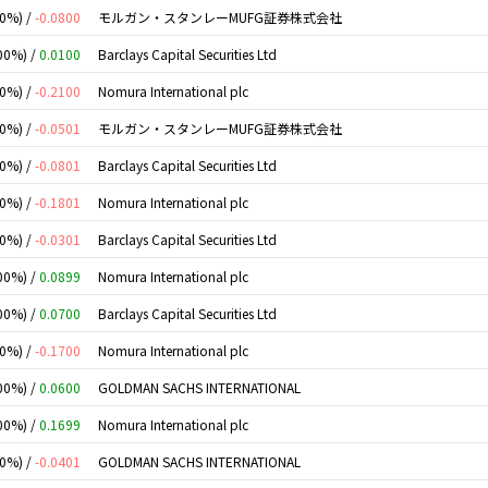
00%) /
-0.0800
モルガン・スタンレーMUFG証券株式会社
00%) /
0.0100
Barclays Capital Securities Ltd
00%) /
-0.2100
Nomura International plc
00%) /
-0.0501
モルガン・スタンレーMUFG証券株式会社
00%) /
-0.0801
Barclays Capital Securities Ltd
00%) /
-0.1801
Nomura International plc
00%) /
-0.0301
Barclays Capital Securities Ltd
00%) /
0.0899
Nomura International plc
00%) /
0.0700
Barclays Capital Securities Ltd
00%) /
-0.1700
Nomura International plc
00%) /
0.0600
GOLDMAN SACHS INTERNATIONAL
00%) /
0.1699
Nomura International plc
00%) /
-0.0401
GOLDMAN SACHS INTERNATIONAL