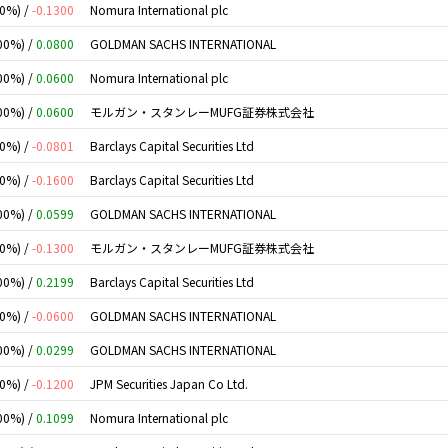
00%) /
-0.1300
Nomura International plc
00%) /
0.0800
GOLDMAN SACHS INTERNATIONAL
00%) /
0.0600
Nomura International plc
00%) /
0.0600
モルガン・スタンレーMUFG証券株式会社
00%) /
-0.0801
Barclays Capital Securities Ltd
00%) /
-0.1600
Barclays Capital Securities Ltd
00%) /
0.0599
GOLDMAN SACHS INTERNATIONAL
00%) /
-0.1300
モルガン・スタンレーMUFG証券株式会社
00%) /
0.2199
Barclays Capital Securities Ltd
00%) /
-0.0600
GOLDMAN SACHS INTERNATIONAL
00%) /
0.0299
GOLDMAN SACHS INTERNATIONAL
00%) /
-0.1200
JPM Securities Japan Co Ltd.
00%) /
0.1099
Nomura International plc