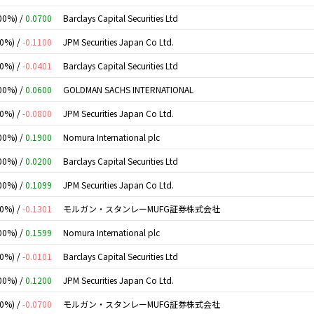
00%) /
0.0700
Barclays Capital Securities Ltd
00%) /
-0.1100
JPM Securities Japan Co Ltd.
00%) /
-0.0401
Barclays Capital Securities Ltd
00%) /
0.0600
GOLDMAN SACHS INTERNATIONAL
00%) /
-0.0800
JPM Securities Japan Co Ltd.
00%) /
0.1900
Nomura International plc
00%) /
0.0200
Barclays Capital Securities Ltd
00%) /
0.1099
JPM Securities Japan Co Ltd.
00%) /
-0.1301
モルガン・スタンレーMUFG証券株式会社
00%) /
0.1599
Nomura International plc
00%) /
-0.0101
Barclays Capital Securities Ltd
00%) /
0.1200
JPM Securities Japan Co Ltd.
00%) /
-0.0700
モルガン・スタンレーMUFG証券株式会社