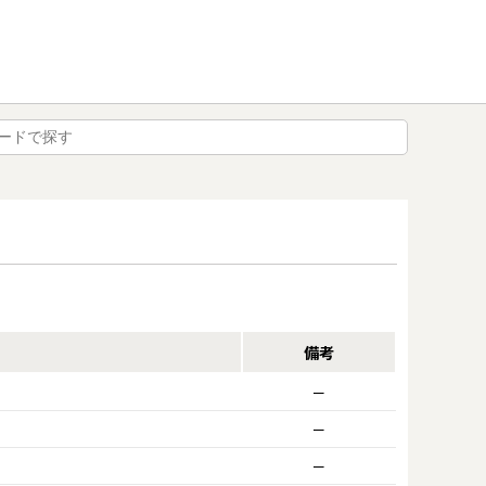
備考
ー
ー
ー