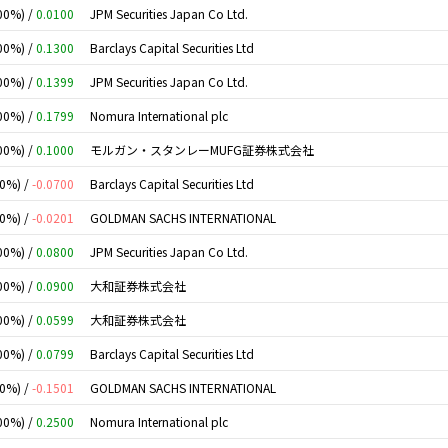
00%) /
0.0100
JPM Securities Japan Co Ltd.
00%) /
0.1300
Barclays Capital Securities Ltd
00%) /
0.1399
JPM Securities Japan Co Ltd.
00%) /
0.1799
Nomura International plc
00%) /
0.1000
モルガン・スタンレーMUFG証券株式会社
00%) /
-0.0700
Barclays Capital Securities Ltd
00%) /
-0.0201
GOLDMAN SACHS INTERNATIONAL
00%) /
0.0800
JPM Securities Japan Co Ltd.
00%) /
0.0900
大和証券株式会社
00%) /
0.0599
大和証券株式会社
00%) /
0.0799
Barclays Capital Securities Ltd
00%) /
-0.1501
GOLDMAN SACHS INTERNATIONAL
00%) /
0.2500
Nomura International plc