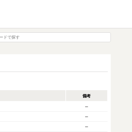
備考
ー
ー
ー