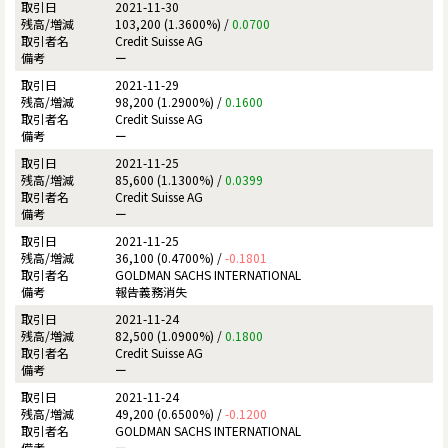
2021-11-30
103,200 (1.3600%) /
0.0700
Credit Suisse AG
ー
2021-11-29
98,200 (1.2900%) /
0.1600
Credit Suisse AG
ー
2021-11-25
85,600 (1.1300%) /
0.0399
Credit Suisse AG
ー
2021-11-25
36,100 (0.4700%) /
-0.1801
GOLDMAN SACHS INTERNATIONAL
報告義務消失
2021-11-24
82,500 (1.0900%) /
0.1800
Credit Suisse AG
ー
2021-11-24
49,200 (0.6500%) /
-0.1200
GOLDMAN SACHS INTERNATIONAL
ー