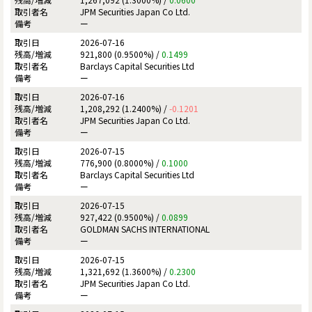
JPM Securities Japan Co Ltd.
ー
2026-07-16
921,800 (0.9500%) /
0.1499
Barclays Capital Securities Ltd
ー
2026-07-16
1,208,292 (1.2400%) /
-0.1201
JPM Securities Japan Co Ltd.
ー
2026-07-15
776,900 (0.8000%) /
0.1000
Barclays Capital Securities Ltd
ー
2026-07-15
927,422 (0.9500%) /
0.0899
GOLDMAN SACHS INTERNATIONAL
ー
2026-07-15
1,321,692 (1.3600%) /
0.2300
JPM Securities Japan Co Ltd.
ー