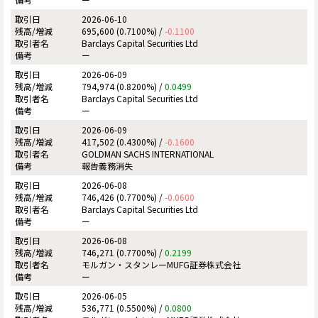
2026-06-10
695,600 (0.7100%) /
-0.1100
Barclays Capital Securities Ltd
ー
2026-06-09
794,974 (0.8200%) /
0.0499
Barclays Capital Securities Ltd
ー
2026-06-09
417,502 (0.4300%) /
-0.1600
GOLDMAN SACHS INTERNATIONAL
報告義務消失
2026-06-08
746,426 (0.7700%) /
-0.0600
Barclays Capital Securities Ltd
ー
2026-06-08
746,271 (0.7700%) /
0.2199
モルガン・スタンレーMUFG証券株式会社
ー
2026-06-05
536,771 (0.5500%) /
0.0800