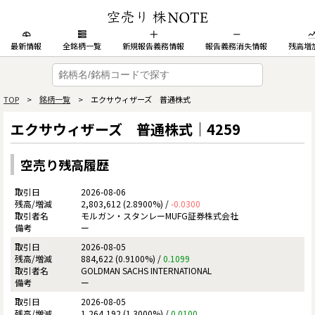
最新情報
全銘柄一覧
新規報告義務情報
報告義務消失情報
残高増
TOP
>
銘柄一覧
> エクサウィザーズ 普通株式
エクサウィザーズ 普通株式｜4259
空売り残高履歴
2026-08-06
2,803,612 (2.8900%) /
-0.0300
モルガン・スタンレーMUFG証券株式会社
ー
2026-08-05
884,622 (0.9100%) /
0.1099
GOLDMAN SACHS INTERNATIONAL
ー
2026-08-05
1,264,192 (1.3000%) /
0.0100