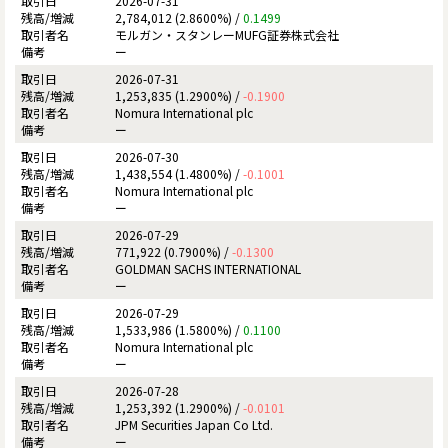
2026-07-31
2,784,012 (2.8600%) /
0.1499
モルガン・スタンレーMUFG証券株式会社
ー
2026-07-31
1,253,835 (1.2900%) /
-0.1900
Nomura International plc
ー
2026-07-30
1,438,554 (1.4800%) /
-0.1001
Nomura International plc
ー
2026-07-29
771,922 (0.7900%) /
-0.1300
GOLDMAN SACHS INTERNATIONAL
ー
2026-07-29
1,533,986 (1.5800%) /
0.1100
Nomura International plc
ー
2026-07-28
1,253,392 (1.2900%) /
-0.0101
JPM Securities Japan Co Ltd.
ー