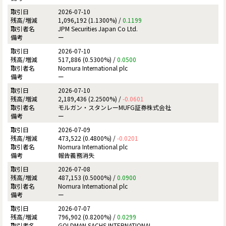
2026-07-10
1,096,192 (1.1300%) /
0.1199
JPM Securities Japan Co Ltd.
ー
2026-07-10
517,886 (0.5300%) /
0.0500
Nomura International plc
ー
2026-07-10
2,189,436 (2.2500%) /
-0.0601
モルガン・スタンレーMUFG証券株式会社
ー
2026-07-09
473,522 (0.4800%) /
-0.0201
Nomura International plc
報告義務消失
2026-07-08
487,153 (0.5000%) /
0.0900
Nomura International plc
ー
2026-07-07
796,902 (0.8200%) /
0.0299
GOLDMAN SACHS INTERNATIONAL