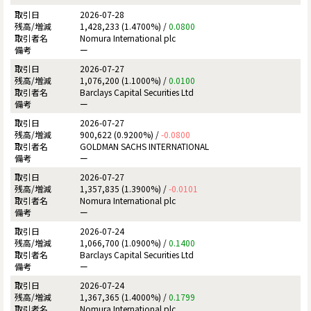
2026-07-28
1,428,233 (1.4700%) /
0.0800
Nomura International plc
ー
2026-07-27
1,076,200 (1.1000%) /
0.0100
Barclays Capital Securities Ltd
ー
2026-07-27
900,622 (0.9200%) /
-0.0800
GOLDMAN SACHS INTERNATIONAL
ー
2026-07-27
1,357,835 (1.3900%) /
-0.0101
Nomura International plc
ー
2026-07-24
1,066,700 (1.0900%) /
0.1400
Barclays Capital Securities Ltd
ー
2026-07-24
1,367,365 (1.4000%) /
0.1799
Nomura International plc