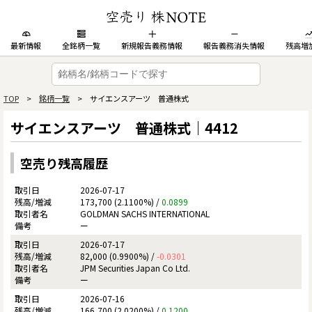
最新情報
全銘柄一覧
新規報告義務情報
報告義務消失情報
残高増
TOP
>
銘柄一覧
> サイエンスアーツ 普通株式
サイエンスアーツ 普通株式｜4412
空売り残高履歴
2026-07-17
173,700 (2.1100%) /
0.0899
GOLDMAN SACHS INTERNATIONAL
ー
2026-07-17
82,000 (0.9900%) /
-0.0301
JPM Securities Japan Co Ltd.
ー
2026-07-16
166,700 (2.0200%) /
0.1200