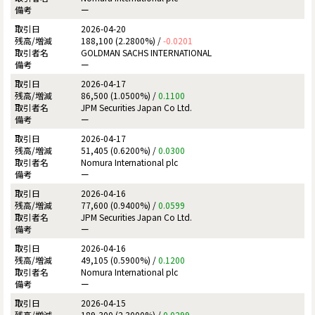
ー
2026-04-20
188,100 (2.2800%) /
-0.0201
GOLDMAN SACHS INTERNATIONAL
ー
2026-04-17
86,500 (1.0500%) /
0.1100
JPM Securities Japan Co Ltd.
ー
2026-04-17
51,405 (0.6200%) /
0.0300
Nomura International plc
ー
2026-04-16
77,600 (0.9400%) /
0.0599
JPM Securities Japan Co Ltd.
ー
2026-04-16
49,105 (0.5900%) /
0.1200
Nomura International plc
ー
2026-04-15
189,300 (2.3000%) /
0.0299