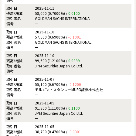
2025-11-11
58,000 (0.7000%) /
0.0100
GOLDMAN SACHS INTERNATIONAL
ー
2025-11-10
57,500 (0.6900%) /
-0.1001
GOLDMAN SACHS INTERNATIONAL
ー
2025-11-10
99,600 (1.2100%) /
0.0999
JPM Securities Japan Co Ltd.
ー
2025-11-07
55,100 (0.6700%) /
-0.1200
モルガン・スタンレーMUFG証券株式会社
ー
2025-11-05
91,300 (1.1100%) /
0.1100
JPM Securities Japan Co Ltd.
ー
2025-11-05
38,700 (0.4700%) /
-0.0301