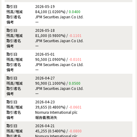
2026-05-19
84,100 (1.0200%) /
0.0400
JPM Securities Japan Co Ltd.
ー
2026-05-18
81,000 (0.9800%) /
-0.1101
JPM Securities Japan Co Ltd.
ー
2026-05-01
90,500 (1.0900%) /
-0.0101
JPM Securities Japan Co Ltd.
ー
2026-04-27
90,900 (1.1000%) /
0.0500
JPM Securities Japan Co Ltd.
ー
2026-04-23
39,655 (0.4800%) /
-0.0601
Nomura International plc
報告義務消失
2026-04-21
45,255 (0.5400%) /
-0.0800
Nomura International plc