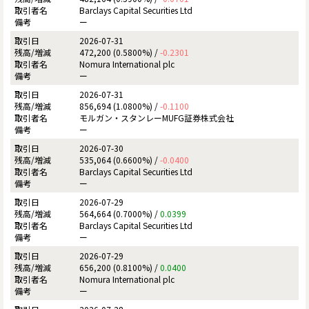
Barclays Capital Securities Ltd
ー
2026-07-31
472,200 (0.5800%) /
-0.2301
Nomura International plc
ー
2026-07-31
856,694 (1.0800%) /
-0.1100
モルガン・スタンレーMUFG証券株式会社
ー
2026-07-30
535,064 (0.6600%) /
-0.0400
Barclays Capital Securities Ltd
ー
2026-07-29
564,664 (0.7000%) /
0.0399
Barclays Capital Securities Ltd
ー
2026-07-29
656,200 (0.8100%) /
0.0400
Nomura International plc
ー