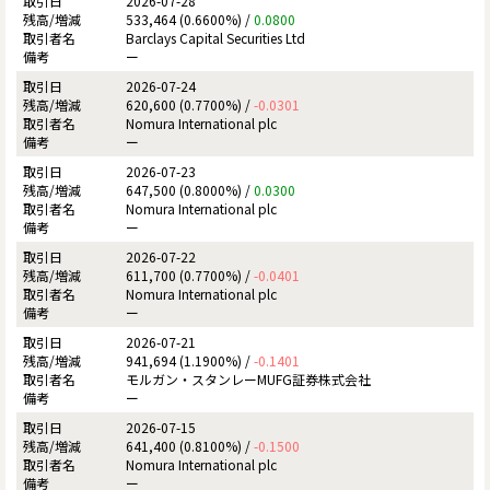
2026-07-28
533,464 (0.6600%) /
0.0800
Barclays Capital Securities Ltd
ー
2026-07-24
620,600 (0.7700%) /
-0.0301
Nomura International plc
ー
2026-07-23
647,500 (0.8000%) /
0.0300
Nomura International plc
ー
2026-07-22
611,700 (0.7700%) /
-0.0401
Nomura International plc
ー
2026-07-21
941,694 (1.1900%) /
-0.1401
モルガン・スタンレーMUFG証券株式会社
ー
2026-07-15
641,400 (0.8100%) /
-0.1500
Nomura International plc
ー