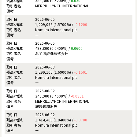
388,300 (0.5200%) /
0.0300
MERRILL LYNCH INTERNATIONAL
ー
2026-06-05
1,209,096 (1.5700%) /
-0.1200
Nomura International plc
ー
2026-06-05
483,800 (0.6400%) /
0.0600
みずほ証券株式会社
ー
2026-06-03
1,299,100 (1.6900%) /
-0.1501
Nomura International plc
ー
2026-06-02
346,900 (0.4600%) /
-0.0801
MERRILL LYNCH INTERNATIONAL
報告義務消失
2026-06-02
1,414,400 (1.8400%) /
-0.0700
Nomura International plc
ー