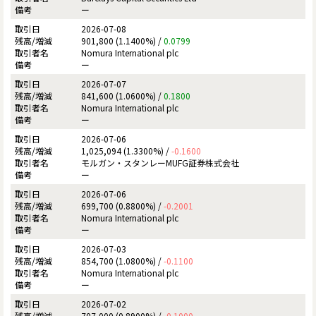
ー
2026-07-08
901,800 (1.1400%) /
0.0799
Nomura International plc
ー
2026-07-07
841,600 (1.0600%) /
0.1800
Nomura International plc
ー
2026-07-06
1,025,094 (1.3300%) /
-0.1600
モルガン・スタンレーMUFG証券株式会社
ー
2026-07-06
699,700 (0.8800%) /
-0.2001
Nomura International plc
ー
2026-07-03
854,700 (1.0800%) /
-0.1100
Nomura International plc
ー
2026-07-02
707,000 (0.8900%) /
-0.1000