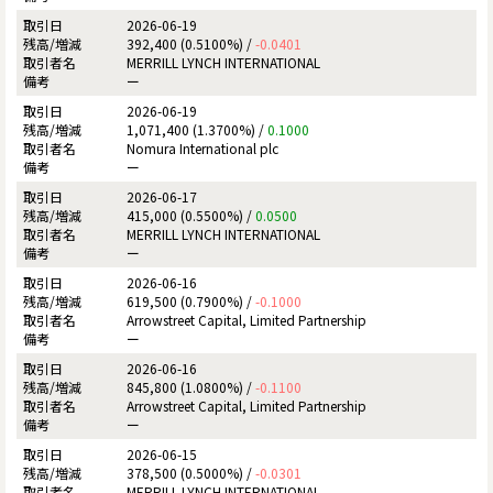
2026-06-19
392,400 (0.5100%) /
-0.0401
MERRILL LYNCH INTERNATIONAL
ー
2026-06-19
1,071,400 (1.3700%) /
0.1000
Nomura International plc
ー
2026-06-17
415,000 (0.5500%) /
0.0500
MERRILL LYNCH INTERNATIONAL
ー
2026-06-16
619,500 (0.7900%) /
-0.1000
Arrowstreet Capital, Limited Partnership
ー
2026-06-16
845,800 (1.0800%) /
-0.1100
Arrowstreet Capital, Limited Partnership
ー
2026-06-15
378,500 (0.5000%) /
-0.0301
MERRILL LYNCH INTERNATIONAL