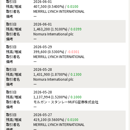
2026-06-01
407,500 (0.5400%) /
0.0100
MERRILL LYNCH INTERNATIONAL
ー
2026-06-01
1,463,200 (1.9100%) /
0.0399
Nomura International plc
ー
2026-05-29
399,600 (0.5300%) /
-0.0301
MERRILL LYNCH INTERNATIONAL
ー
2026-05-28
1,431,900 (1.8700%) /
0.1300
Nomura International plc
ー
2026-05-28
1,137,994 (1.5200%) /
0.1000
モルガン・スタンレーMUFG証券株式会社
ー
2026-05-27
419,100 (0.5600%) /
0.0100
MERRILL LYNCH INTERNATIONAL
ー