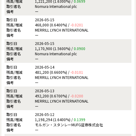
1,221,200 (1.6300%) /
0.0699
Nomura International plc
ー
2026-05-15
468,000 (0.6400%) /
-0.0201
MERRILL LYNCH INTERNATIONAL
ー
2026-05-15
1,170,900 (1.5600%) /
0.0900
Nomura International plc
ー
2026-05-14
481,200 (0.6600%) /
-0.0101
MERRILL LYNCH INTERNATIONAL
ー
2026-05-13
492,200 (0.6700%) /
-0.0200
MERRILL LYNCH INTERNATIONAL
ー
2026-05-12
1,198,294 (1.6400%) /
0.1399
モルガン・スタンレーMUFG証券株式会社
ー