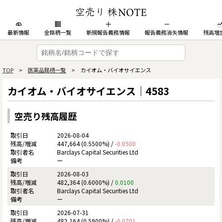
最新情報
全銘柄一覧
新規報告義務情報
報告義務消失情報
残高増
TOP
>
医薬品銘柄一覧
> カイオム・バイオサイエンス
カイオム・バイオサイエンス｜4583
空売り残高履歴
2026-08-04
447,664 (0.5500%) /
-0.0500
Barclays Capital Securities Ltd
ー
2026-08-03
482,364 (0.6000%) /
0.0100
Barclays Capital Securities Ltd
ー
2026-07-31
482,164 (0.5900%) /
-0.0701