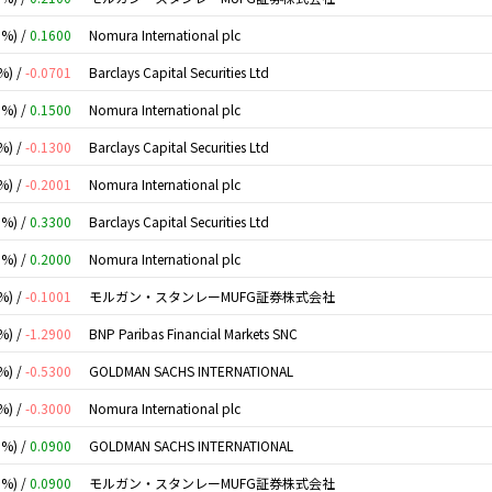
0%) /
0.1600
Nomura International plc
%) /
-0.0701
Barclays Capital Securities Ltd
0%) /
0.1500
Nomura International plc
%) /
-0.1300
Barclays Capital Securities Ltd
%) /
-0.2001
Nomura International plc
0%) /
0.3300
Barclays Capital Securities Ltd
0%) /
0.2000
Nomura International plc
%) /
-0.1001
モルガン・スタンレーMUFG証券株式会社
%) /
-1.2900
BNP Paribas Financial Markets SNC
%) /
-0.5300
GOLDMAN SACHS INTERNATIONAL
%) /
-0.3000
Nomura International plc
0%) /
0.0900
GOLDMAN SACHS INTERNATIONAL
0%) /
0.0900
モルガン・スタンレーMUFG証券株式会社