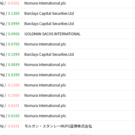
%) /
-0.0201
Nomura International plc
0%) /
0.1300
Barclays Capital Securities Ltd
0%) /
0.0999
Barclays Capital Securities Ltd
0%) /
0.0900
GOLDMAN SACHS INTERNATIONAL
0%) /
0.0700
Nomura International plc
0%) /
0.1099
Barclays Capital Securities Ltd
0%) /
0.0699
Nomura International plc
0%) /
0.0399
Nomura International plc
%) /
-0.1200
Nomura International plc
%) /
-0.1000
Nomura International plc
%) /
-0.0101
Nomura International plc
0%) /
0.0100
Nomura International plc
%) /
-0.0101
モルガン・スタンレーMUFG証券株式会社