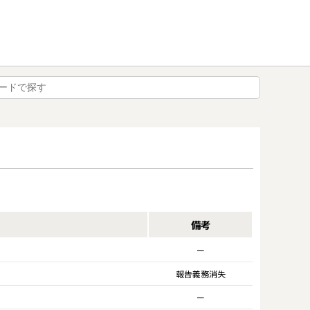
備考
ー
報告義務消失
ー