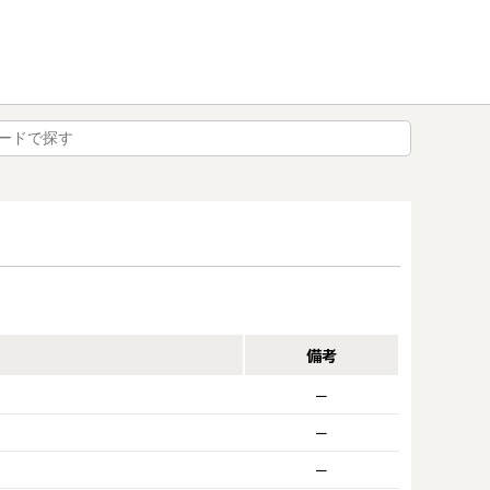
備考
ー
ー
ー