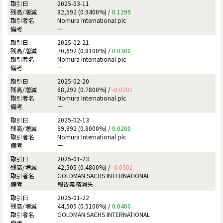
2025-03-11
82,592 (0.9400%) /
0.1299
Nomura International plc
ー
2025-02-21
70,692 (0.8100%) /
0.0300
Nomura International plc
ー
2025-02-20
68,292 (0.7800%) /
-0.0201
Nomura International plc
ー
2025-02-13
69,892 (0.8000%) /
0.0200
Nomura International plc
ー
2025-01-23
42,505 (0.4800%) /
-0.0301
GOLDMAN SACHS INTERNATIONAL
報告義務消失
2025-01-22
44,505 (0.5100%) /
0.0400
GOLDMAN SACHS INTERNATIONAL
ー