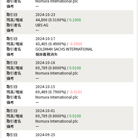
Nomura International plc
ー
2024-10-23
44,800 (0.5100%) /
0.1000
UBS AG
ー
2024-10-17
43,405 (0.4900%) /
-0.0900
GOLDMAN SACHS INTERNATIONAL
報告義務消失
2024-10-16
69,789 (0.8000%) /
0.0100
Nomura International plc
ー
2024-10-15
69,489 (0.7900%) /
-0.0101
Nomura International plc
ー
2024-10-01
69,789 (0.8000%) /
0.0100
Nomura International plc
ー
2024-09-25