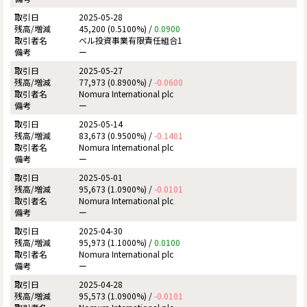
2025-05-28
45,200 (0.5100%) /
0.0900
ベル投資事業有限責任組合1
ー
2025-05-27
77,973 (0.8900%) /
-0.0600
Nomura International plc
ー
2025-05-14
83,673 (0.9500%) /
-0.1401
Nomura International plc
ー
2025-05-01
95,673 (1.0900%) /
-0.0101
Nomura International plc
ー
2025-04-30
95,973 (1.1000%) /
0.0100
Nomura International plc
ー
2025-04-28
95,573 (1.0900%) /
-0.0101