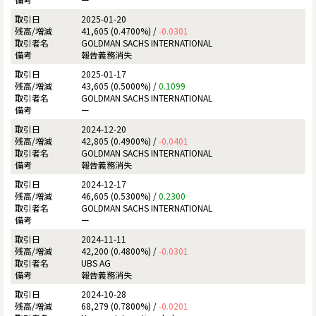
2025-01-20
41,605 (0.4700%) /
-0.0301
GOLDMAN SACHS INTERNATIONAL
報告義務消失
2025-01-17
43,605 (0.5000%) /
0.1099
GOLDMAN SACHS INTERNATIONAL
ー
2024-12-20
42,805 (0.4900%) /
-0.0401
GOLDMAN SACHS INTERNATIONAL
報告義務消失
2024-12-17
46,605 (0.5300%) /
0.2300
GOLDMAN SACHS INTERNATIONAL
ー
2024-11-11
42,200 (0.4800%) /
-0.0301
UBS AG
報告義務消失
2024-10-28
68,279 (0.7800%) /
-0.0201