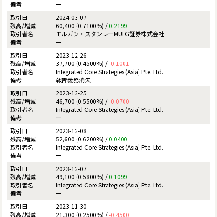
ー
2024-03-07
60,400 (0.7100%) /
0.2199
モルガン・スタンレーMUFG証券株式会社
ー
2023-12-26
37,700 (0.4500%) /
-0.1001
Integrated Core Strategies (Asia) Pte. Ltd.
報告義務消失
2023-12-25
46,700 (0.5500%) /
-0.0700
Integrated Core Strategies (Asia) Pte. Ltd.
ー
2023-12-08
52,600 (0.6200%) /
0.0400
Integrated Core Strategies (Asia) Pte. Ltd.
ー
2023-12-07
49,100 (0.5800%) /
0.1099
Integrated Core Strategies (Asia) Pte. Ltd.
ー
2023-11-30
21,300 (0.2500%) /
-0.4500