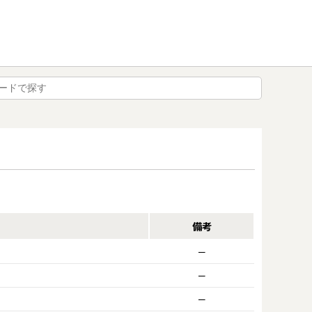
備考
ー
ー
ー