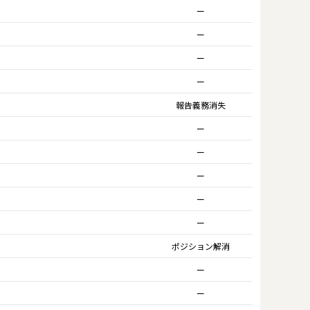
ー
ー
ー
ー
報告義務消失
ー
ー
ー
ー
ー
ポジション解消
ー
ー