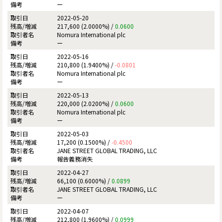
ー
2022-05-20
217,600 (2.0000%) /
0.0600
Nomura International plc
ー
2022-05-16
210,800 (1.9400%) /
-0.0801
Nomura International plc
ー
2022-05-13
220,000 (2.0200%) /
0.0600
Nomura International plc
ー
2022-05-03
17,200 (0.1500%) /
-0.4500
JANE STREET GLOBAL TRADING, LLC
報告義務消失
2022-04-27
66,100 (0.6000%) /
0.0899
JANE STREET GLOBAL TRADING, LLC
ー
2022-04-07
212,800 (1.9600%) /
0.0999