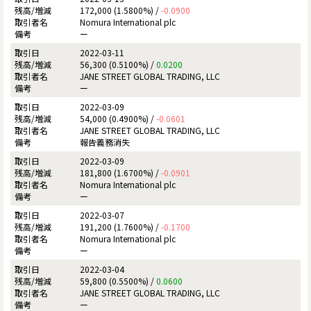
172,000 (1.5800%) /
-0.0900
Nomura International plc
ー
2022-03-11
56,300 (0.5100%) /
0.0200
JANE STREET GLOBAL TRADING, LLC
ー
2022-03-09
54,000 (0.4900%) /
-0.0601
JANE STREET GLOBAL TRADING, LLC
報告義務消失
2022-03-09
181,800 (1.6700%) /
-0.0901
Nomura International plc
ー
2022-03-07
191,200 (1.7600%) /
-0.1700
Nomura International plc
ー
2022-03-04
59,800 (0.5500%) /
0.0600
JANE STREET GLOBAL TRADING, LLC
ー