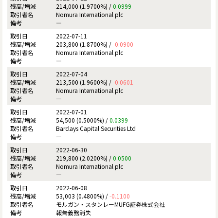
214,000 (1.9700%) /
0.0999
Nomura International plc
ー
2022-07-11
203,800 (1.8700%) /
-0.0900
Nomura International plc
ー
2022-07-04
213,500 (1.9600%) /
-0.0601
Nomura International plc
ー
2022-07-01
54,500 (0.5000%) /
0.0399
Barclays Capital Securities Ltd
ー
2022-06-30
219,800 (2.0200%) /
0.0500
Nomura International plc
ー
2022-06-08
53,003 (0.4800%) /
-0.1100
モルガン・スタンレーMUFG証券株式会社
報告義務消失