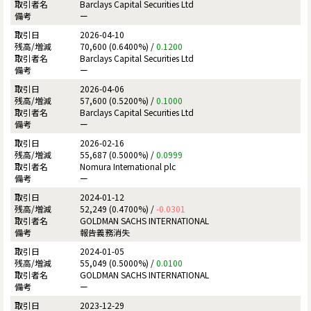
Barclays Capital Securities Ltd
ー
2026-04-10
70,600 (0.6400%) /
0.1200
Barclays Capital Securities Ltd
ー
2026-04-06
57,600 (0.5200%) /
0.1000
Barclays Capital Securities Ltd
ー
2026-02-16
55,687 (0.5000%) /
0.0999
Nomura International plc
ー
2024-01-12
52,249 (0.4700%) /
-0.0301
GOLDMAN SACHS INTERNATIONAL
報告義務消失
2024-01-05
55,049 (0.5000%) /
0.0100
GOLDMAN SACHS INTERNATIONAL
ー
2023-12-29