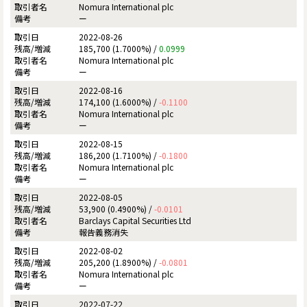
Nomura International plc
ー
2022-08-26
185,700 (1.7000%) /
0.0999
Nomura International plc
ー
2022-08-16
174,100 (1.6000%) /
-0.1100
Nomura International plc
ー
2022-08-15
186,200 (1.7100%) /
-0.1800
Nomura International plc
ー
2022-08-05
53,900 (0.4900%) /
-0.0101
Barclays Capital Securities Ltd
報告義務消失
2022-08-02
205,200 (1.8900%) /
-0.0801
Nomura International plc
ー
2022-07-22