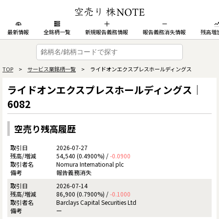
最新情報
全銘柄一覧
新規報告義務情報
報告義務消失情報
残高増
TOP
>
サービス業銘柄一覧
> ライドオンエクスプレスホールディングス
ライドオンエクスプレスホールディングス｜
6082
空売り残高履歴
2026-07-27
54,540 (0.4900%) /
-0.0900
Nomura International plc
報告義務消失
2026-07-14
86,900 (0.7900%) /
-0.1000
Barclays Capital Securities Ltd
ー