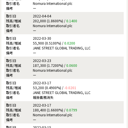
Nomura International plc
ー
2022-04-04
202,000 (1.8600%) /
0.1400
Nomura International plc
ー
2022-03-30
55,900 (0.5100%) /
0.0200
JANE STREET GLOBAL TRADING, LLC
ー
2022-03-23
187,300 (1.7200%) /
0.0600
Nomura International plc
ー
2022-03-17
53,200 (0.4900%) /
-0.0201
JANE STREET GLOBAL TRADING, LLC
報告義務消失
2022-03-17
180,400 (1.6600%) /
0.0799
Nomura International plc
ー
2022-03-15