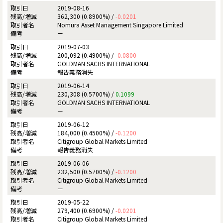
2019-08-16
362,300 (0.8900%) /
-0.0201
Nomura Asset Management Singapore Limited
ー
2019-07-03
200,092 (0.4900%) /
-0.0800
GOLDMAN SACHS INTERNATIONAL
報告義務消失
2019-06-14
230,308 (0.5700%) /
0.1099
GOLDMAN SACHS INTERNATIONAL
ー
2019-06-12
184,000 (0.4500%) /
-0.1200
Citigroup Global Markets Limited
報告義務消失
2019-06-06
232,500 (0.5700%) /
-0.1200
Citigroup Global Markets Limited
ー
2019-05-22
279,400 (0.6900%) /
-0.0201
Citigroup Global Markets Limited