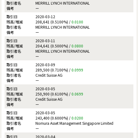
MERRILL LYNCH INTERNATIONAL
ー
2020-03-12
208,641 (0.5100%) /
0.0100
MERRILL LYNCH INTERNATIONAL
ー
2020-03-11
204,641 (0.5000%) /
0.0800
MERRILL LYNCH INTERNATIONAL
ー
2020-03-09
289,500 (0.7100%) /
0.0999
Credit Suisse AG
ー
2020-03-05
250,900 (0.6100%) /
0.0699
Credit Suisse AG
ー
2020-03-05
243,400 (0.6000%) /
0.0200
Nomura Asset Management Singapore Limited
ー
2020-03-04