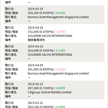
ー
2019-05-16
369,200 (0.9100%) /
0.0200
Nomura Asset Management Singapore Limited
ー
2019-04-26
192,008 (0.4700%) /
-0.0301
GOLDMAN SACHS INTERNATIONAL
報告義務消失
2019-04-25
203,608 (0.5000%) /
0.1200
GOLDMAN SACHS INTERNATIONAL
ー
2019-04-09
361,000 (0.8900%) /
-0.0101
Nomura Asset Management Singapore Limited
ー
2019-02-22
287,000 (0.7100%) /
0.0699
Citigroup Global Markets Limited
ー
2019-02-21
363,100 (0.9000%) /
0.0999