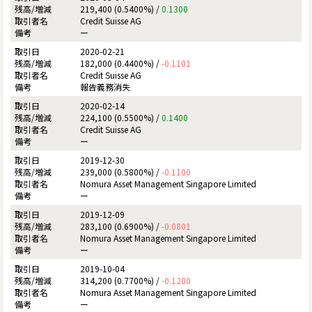
219,400 (0.5400%) /
0.1300
Credit Suisse AG
ー
2020-02-21
182,000 (0.4400%) /
-0.1101
Credit Suisse AG
報告義務消失
2020-02-14
224,100 (0.5500%) /
0.1400
Credit Suisse AG
ー
2019-12-30
239,000 (0.5800%) /
-0.1100
Nomura Asset Management Singapore Limited
ー
2019-12-09
283,100 (0.6900%) /
-0.0801
Nomura Asset Management Singapore Limited
ー
2019-10-04
314,200 (0.7700%) /
-0.1200
Nomura Asset Management Singapore Limited
ー