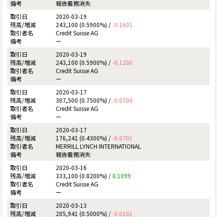
報告義務消失
2020-03-19
243,100 (0.5900%) /
-0.1601
Credit Suisse AG
ー
2020-03-19
243,100 (0.5900%) /
-0.1200
Credit Suisse AG
ー
2020-03-17
307,500 (0.7500%) /
-0.0700
Credit Suisse AG
ー
2020-03-17
176,241 (0.4300%) /
-0.0701
MERRILL LYNCH INTERNATIONAL
報告義務消失
2020-03-16
333,100 (0.8200%) /
0.1099
Credit Suisse AG
ー
2020-03-13
205,941 (0.5000%) /
-0.0101