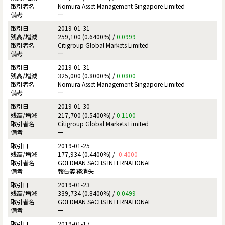
Nomura Asset Management Singapore Limited
ー
2019-01-31
259,100 (0.6400%) /
0.0999
Citigroup Global Markets Limited
ー
2019-01-31
325,000 (0.8000%) /
0.0800
Nomura Asset Management Singapore Limited
ー
2019-01-30
217,700 (0.5400%) /
0.1100
Citigroup Global Markets Limited
ー
2019-01-25
177,934 (0.4400%) /
-0.4000
GOLDMAN SACHS INTERNATIONAL
報告義務消失
2019-01-23
339,734 (0.8400%) /
0.0499
GOLDMAN SACHS INTERNATIONAL
ー
2019-01-17