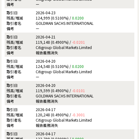
ー
2026-04-23
124,999 (0.5100%) /
0.0200
GOLDMAN SACHS INTERNATIONAL
ー
2026-04-21
119,148 (0.4900%) /
-0.0201
Citigroup Global Markets Limited
報告義務消失
2026-04-20
124,548 (0.5100%) /
0.0200
Citigroup Global Markets Limited
ー
2026-04-20
119,599 (0.4900%) /
-0.0101
GOLDMAN SACHS INTERNATIONAL
報告義務消失
2026-04-17
120,248 (0.4900%) /
-0.3001
Citigroup Global Markets Limited
報告義務消失
2026-04-17
122,799 (0.5000%) /
0.0900