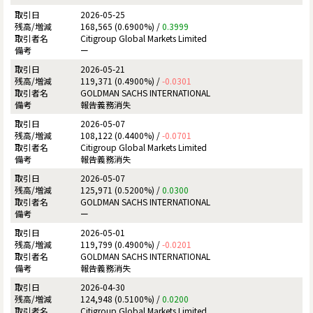
2026-05-25
168,565 (0.6900%) /
0.3999
Citigroup Global Markets Limited
ー
2026-05-21
119,371 (0.4900%) /
-0.0301
GOLDMAN SACHS INTERNATIONAL
報告義務消失
2026-05-07
108,122 (0.4400%) /
-0.0701
Citigroup Global Markets Limited
報告義務消失
2026-05-07
125,971 (0.5200%) /
0.0300
GOLDMAN SACHS INTERNATIONAL
ー
2026-05-01
119,799 (0.4900%) /
-0.0201
GOLDMAN SACHS INTERNATIONAL
報告義務消失
2026-04-30
124,948 (0.5100%) /
0.0200
Citigroup Global Markets Limited