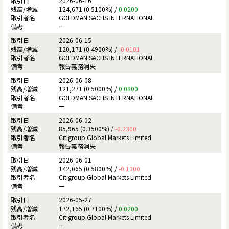
2026-06-16
124,671 (0.5100%) /
0.0200
GOLDMAN SACHS INTERNATIONAL
ー
2026-06-15
120,171 (0.4900%) /
-0.0101
GOLDMAN SACHS INTERNATIONAL
報告義務消失
2026-06-08
121,271 (0.5000%) /
0.0800
GOLDMAN SACHS INTERNATIONAL
ー
2026-06-02
85,965 (0.3500%) /
-0.2300
Citigroup Global Markets Limited
報告義務消失
2026-06-01
142,065 (0.5800%) /
-0.1300
Citigroup Global Markets Limited
ー
2026-05-27
172,165 (0.7100%) /
0.0200
Citigroup Global Markets Limited
ー