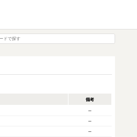
備考
ー
ー
ー