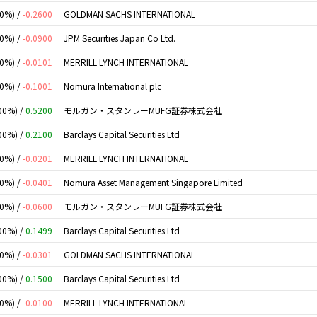
00%) /
-0.2600
GOLDMAN SACHS INTERNATIONAL
00%) /
-0.0900
JPM Securities Japan Co Ltd.
00%) /
-0.0101
MERRILL LYNCH INTERNATIONAL
00%) /
-0.1001
Nomura International plc
00%) /
0.5200
モルガン・スタンレーMUFG証券株式会社
00%) /
0.2100
Barclays Capital Securities Ltd
00%) /
-0.0201
MERRILL LYNCH INTERNATIONAL
00%) /
-0.0401
Nomura Asset Management Singapore Limited
00%) /
-0.0600
モルガン・スタンレーMUFG証券株式会社
00%) /
0.1499
Barclays Capital Securities Ltd
00%) /
-0.0301
GOLDMAN SACHS INTERNATIONAL
00%) /
0.1500
Barclays Capital Securities Ltd
00%) /
-0.0100
MERRILL LYNCH INTERNATIONAL