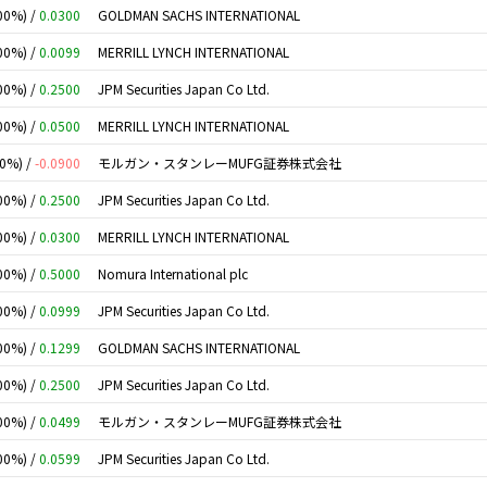
00%) /
0.0300
GOLDMAN SACHS INTERNATIONAL
00%) /
0.0099
MERRILL LYNCH INTERNATIONAL
00%) /
0.2500
JPM Securities Japan Co Ltd.
00%) /
0.0500
MERRILL LYNCH INTERNATIONAL
00%) /
-0.0900
モルガン・スタンレーMUFG証券株式会社
00%) /
0.2500
JPM Securities Japan Co Ltd.
00%) /
0.0300
MERRILL LYNCH INTERNATIONAL
00%) /
0.5000
Nomura International plc
00%) /
0.0999
JPM Securities Japan Co Ltd.
00%) /
0.1299
GOLDMAN SACHS INTERNATIONAL
00%) /
0.2500
JPM Securities Japan Co Ltd.
00%) /
0.0499
モルガン・スタンレーMUFG証券株式会社
00%) /
0.0599
JPM Securities Japan Co Ltd.