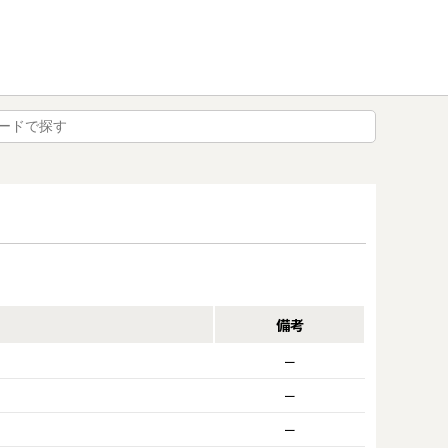
備考
ー
ー
ー