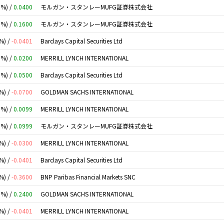
0%) /
0.0400
モルガン・スタンレーMUFG証券株式会社
0%) /
0.1600
モルガン・スタンレーMUFG証券株式会社
%) /
-0.0401
Barclays Capital Securities Ltd
0%) /
0.0200
MERRILL LYNCH INTERNATIONAL
0%) /
0.0500
Barclays Capital Securities Ltd
%) /
-0.0700
GOLDMAN SACHS INTERNATIONAL
0%) /
0.0099
MERRILL LYNCH INTERNATIONAL
0%) /
0.0999
モルガン・スタンレーMUFG証券株式会社
%) /
-0.0300
MERRILL LYNCH INTERNATIONAL
%) /
-0.0401
Barclays Capital Securities Ltd
%) /
-0.3600
BNP Paribas Financial Markets SNC
0%) /
0.2400
GOLDMAN SACHS INTERNATIONAL
%) /
-0.0401
MERRILL LYNCH INTERNATIONAL