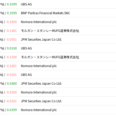
0%) /
0.1099
UBS AG
0%) /
0.3599
BNP Paribas Financial Markets SNC
%) /
-0.1800
Nomura International plc
%) /
-0.1401
モルガン・スタンレーMUFG証券株式会社
%) /
-0.0501
JPM Securities Japan Co Ltd.
0%) /
0.0100
UBS AG
%) /
-0.1500
モルガン・スタンレーMUFG証券株式会社
%) /
-0.1801
Nomura International plc
%) /
-0.0201
UBS AG
0%) /
0.0400
JPM Securities Japan Co Ltd.
%) /
-0.0300
Nomura International plc
%) /
-0.0201
JPM Securities Japan Co Ltd.
0%) /
0.0399
Nomura International plc