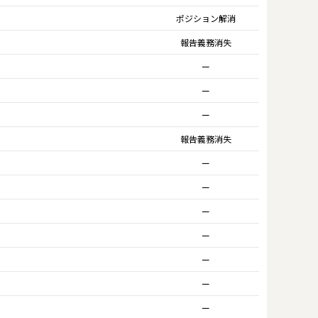
ポジション解消
報告義務消失
ー
ー
ー
報告義務消失
ー
ー
ー
ー
ー
ー
ー