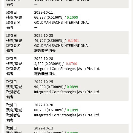
ー
2023-10-11
66,987 (0.5100%) /
0.1099
GOLDMAN SACHS INTERNATIONAL
ー
2022-10-28
46,707 (0.3600%) /
-0.1401
GOLDMAN SACHS INTERNATIONAL
報告義務消失
2022-10-28
4,900 (0.0300%) /
-0.6700
Integrated Core Strategies (Asia) Pte. Ltd.
報告義務消失
2022-10-25
90,800 (0.7000%) /
0.0899
Integrated Core Strategies (Asia) Pte. Ltd.
ー
2022-10-20
80,200 (0.6100%) /
0.1099
Integrated Core Strategies (Asia) Pte. Ltd.
ー
2022-10-12
65,700 (0.5000%) /
0.0900