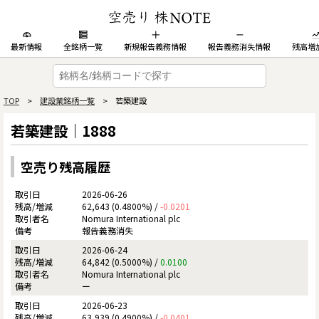
最新情報
全銘柄一覧
新規報告義務情報
報告義務消失情報
残高増
TOP
>
建設業銘柄一覧
> 若築建設
若築建設｜1888
空売り残高履歴
2026-06-26
62,643 (0.4800%) /
-0.0201
Nomura International plc
報告義務消失
2026-06-24
64,842 (0.5000%) /
0.0100
Nomura International plc
ー
2026-06-23
63,939 (0.4900%) /
-0.0401