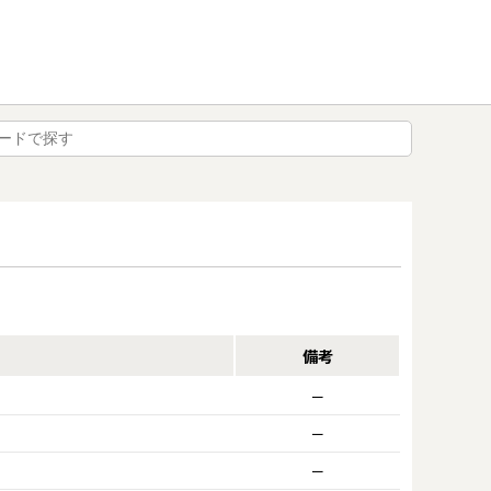
備考
ー
ー
ー