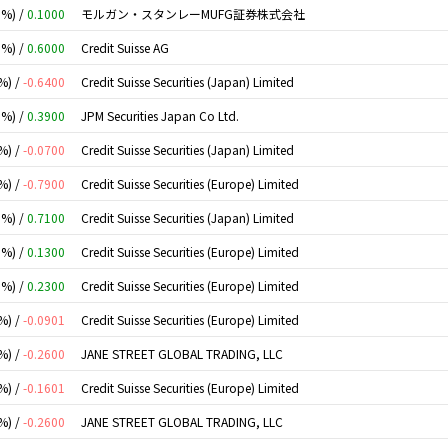
0%) /
0.1000
モルガン・スタンレーMUFG証券株式会社
0%) /
0.6000
Credit Suisse AG
%) /
-0.6400
Credit Suisse Securities (Japan) Limited
0%) /
0.3900
JPM Securities Japan Co Ltd.
%) /
-0.0700
Credit Suisse Securities (Japan) Limited
%) /
-0.7900
Credit Suisse Securities (Europe) Limited
0%) /
0.7100
Credit Suisse Securities (Japan) Limited
0%) /
0.1300
Credit Suisse Securities (Europe) Limited
0%) /
0.2300
Credit Suisse Securities (Europe) Limited
%) /
-0.0901
Credit Suisse Securities (Europe) Limited
%) /
-0.2600
JANE STREET GLOBAL TRADING, LLC
%) /
-0.1601
Credit Suisse Securities (Europe) Limited
%) /
-0.2600
JANE STREET GLOBAL TRADING, LLC