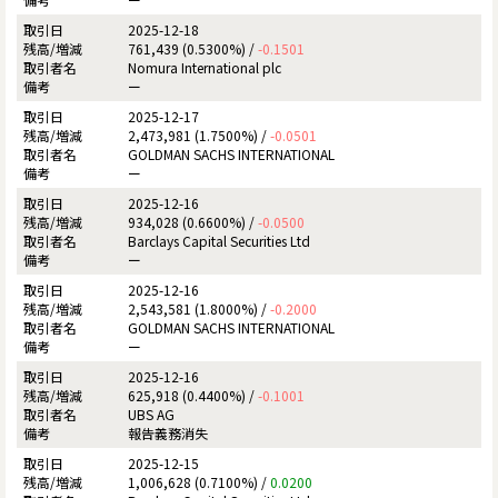
2025-12-18
761,439 (0.5300%) /
-0.1501
Nomura International plc
ー
2025-12-17
2,473,981 (1.7500%) /
-0.0501
GOLDMAN SACHS INTERNATIONAL
ー
2025-12-16
934,028 (0.6600%) /
-0.0500
Barclays Capital Securities Ltd
ー
2025-12-16
2,543,581 (1.8000%) /
-0.2000
GOLDMAN SACHS INTERNATIONAL
ー
2025-12-16
625,918 (0.4400%) /
-0.1001
UBS AG
報告義務消失
2025-12-15
1,006,628 (0.7100%) /
0.0200