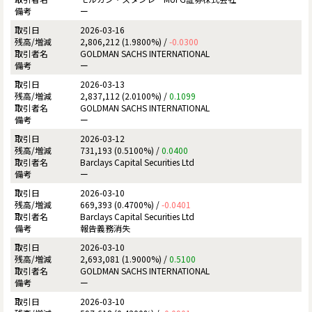
ー
2026-03-16
2,806,212 (1.9800%) /
-0.0300
GOLDMAN SACHS INTERNATIONAL
ー
2026-03-13
2,837,112 (2.0100%) /
0.1099
GOLDMAN SACHS INTERNATIONAL
ー
2026-03-12
731,193 (0.5100%) /
0.0400
Barclays Capital Securities Ltd
ー
2026-03-10
669,393 (0.4700%) /
-0.0401
Barclays Capital Securities Ltd
報告義務消失
2026-03-10
2,693,081 (1.9000%) /
0.5100
GOLDMAN SACHS INTERNATIONAL
ー
2026-03-10