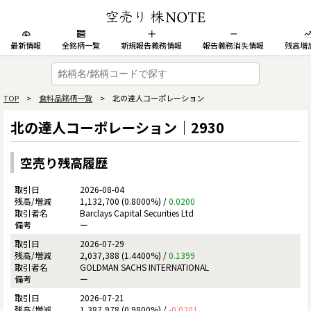
最新情報
全銘柄一覧
新規報告義務情報
報告義務消失情報
残高増
TOP
>
食料品銘柄一覧
> 北の達人コーポレーション
北の達人コーポレーション｜2930
空売り残高履歴
2026-08-04
1,132,700 (0.8000%) /
0.0200
Barclays Capital Securities Ltd
ー
2026-07-29
2,037,388 (1.4400%) /
0.1399
GOLDMAN SACHS INTERNATIONAL
ー
2026-07-21
1,387,978 (0.9800%) /
-0.0201