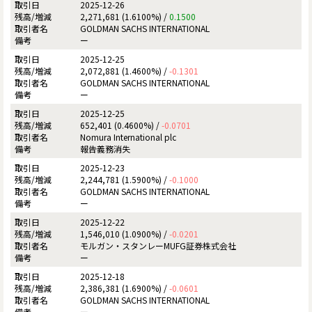
2025-12-26
2,271,681 (1.6100%) /
0.1500
GOLDMAN SACHS INTERNATIONAL
ー
2025-12-25
2,072,881 (1.4600%) /
-0.1301
GOLDMAN SACHS INTERNATIONAL
ー
2025-12-25
652,401 (0.4600%) /
-0.0701
Nomura International plc
報告義務消失
2025-12-23
2,244,781 (1.5900%) /
-0.1000
GOLDMAN SACHS INTERNATIONAL
ー
2025-12-22
1,546,010 (1.0900%) /
-0.0201
モルガン・スタンレーMUFG証券株式会社
ー
2025-12-18
2,386,381 (1.6900%) /
-0.0601
GOLDMAN SACHS INTERNATIONAL
ー