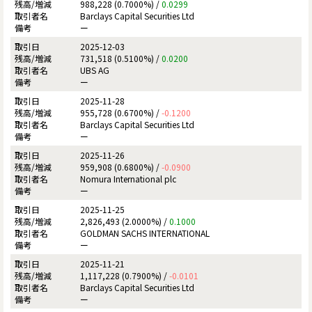
988,228 (0.7000%) /
0.0299
Barclays Capital Securities Ltd
ー
2025-12-03
731,518 (0.5100%) /
0.0200
UBS AG
ー
2025-11-28
955,728 (0.6700%) /
-0.1200
Barclays Capital Securities Ltd
ー
2025-11-26
959,908 (0.6800%) /
-0.0900
Nomura International plc
ー
2025-11-25
2,826,493 (2.0000%) /
0.1000
GOLDMAN SACHS INTERNATIONAL
ー
2025-11-21
1,117,228 (0.7900%) /
-0.0101
Barclays Capital Securities Ltd
ー