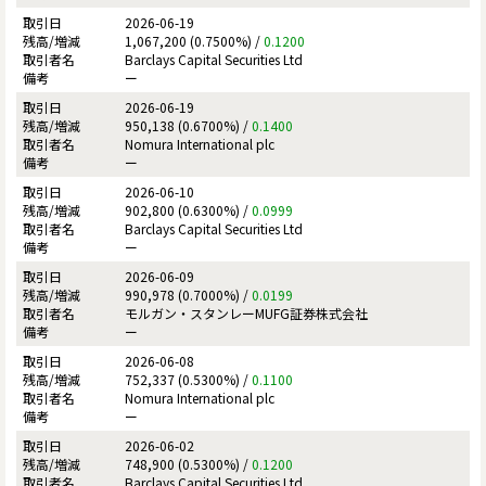
2026-06-19
1,067,200 (0.7500%) /
0.1200
Barclays Capital Securities Ltd
ー
2026-06-19
950,138 (0.6700%) /
0.1400
Nomura International plc
ー
2026-06-10
902,800 (0.6300%) /
0.0999
Barclays Capital Securities Ltd
ー
2026-06-09
990,978 (0.7000%) /
0.0199
モルガン・スタンレーMUFG証券株式会社
ー
2026-06-08
752,337 (0.5300%) /
0.1100
Nomura International plc
ー
2026-06-02
748,900 (0.5300%) /
0.1200
Barclays Capital Securities Ltd