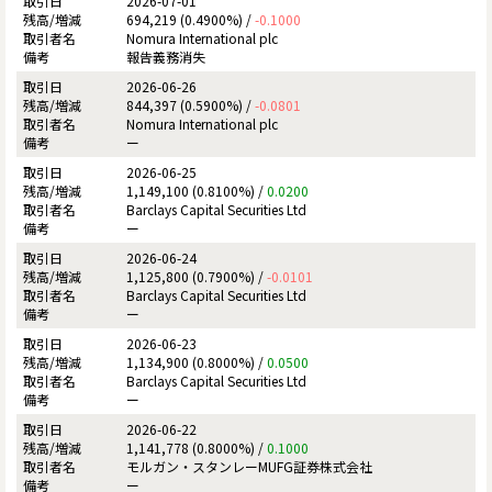
2026-07-01
694,219 (0.4900%) /
-0.1000
Nomura International plc
報告義務消失
2026-06-26
844,397 (0.5900%) /
-0.0801
Nomura International plc
ー
2026-06-25
1,149,100 (0.8100%) /
0.0200
Barclays Capital Securities Ltd
ー
2026-06-24
1,125,800 (0.7900%) /
-0.0101
Barclays Capital Securities Ltd
ー
2026-06-23
1,134,900 (0.8000%) /
0.0500
Barclays Capital Securities Ltd
ー
2026-06-22
1,141,778 (0.8000%) /
0.1000
モルガン・スタンレーMUFG証券株式会社
ー