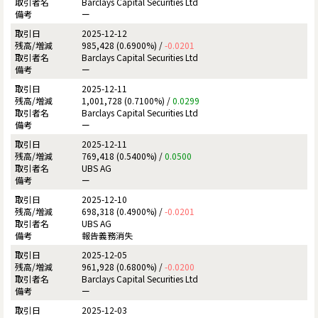
Barclays Capital Securities Ltd
ー
2025-12-12
985,428 (0.6900%) /
-0.0201
Barclays Capital Securities Ltd
ー
2025-12-11
1,001,728 (0.7100%) /
0.0299
Barclays Capital Securities Ltd
ー
2025-12-11
769,418 (0.5400%) /
0.0500
UBS AG
ー
2025-12-10
698,318 (0.4900%) /
-0.0201
UBS AG
報告義務消失
2025-12-05
961,928 (0.6800%) /
-0.0200
Barclays Capital Securities Ltd
ー
2025-12-03