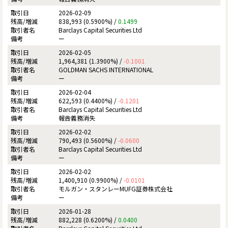
2026-02-09
838,993 (0.5900%) /
0.1499
Barclays Capital Securities Ltd
ー
2026-02-05
1,964,381 (1.3900%) /
-0.1001
GOLDMAN SACHS INTERNATIONAL
ー
2026-02-04
622,593 (0.4400%) /
-0.1201
Barclays Capital Securities Ltd
報告義務消失
2026-02-02
790,493 (0.5600%) /
-0.0600
Barclays Capital Securities Ltd
ー
2026-02-02
1,400,910 (0.9900%) /
-0.0101
モルガン・スタンレーMUFG証券株式会社
ー
2026-01-28
882,228 (0.6200%) /
0.0400