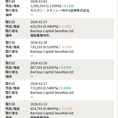
2026-03-02
1,590,310 (1.1200%) /
0.1300
モルガン・スタンレーMUFG証券株式会社
ー
2026-02-27
625,593 (0.4400%) /
-0.0801
Barclays Capital Securities Ltd
報告義務消失
2026-02-26
735,193 (0.5200%) /
-0.1000
Barclays Capital Securities Ltd
ー
2026-02-20
887,593 (0.6200%) /
0.0799
Barclays Capital Securities Ltd
ー
2026-02-17
773,093 (0.5400%) /
0.0800
Barclays Capital Securities Ltd
ー
2026-02-12
654,793 (0.4600%) /
-0.1300
Barclays Capital Securities Ltd
報告義務消失