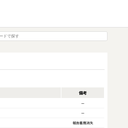
備考
ー
ー
報告義務消失