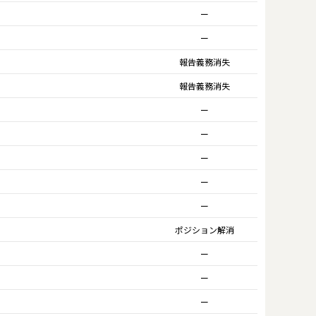
ー
ー
報告義務消失
報告義務消失
ー
ー
ー
ー
ー
ポジション解消
ー
ー
ー