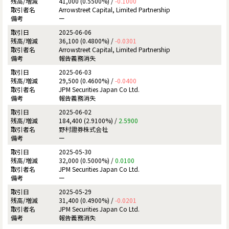
41,000 (0.5500%) /
-0.1000
Arrowstreet Capital, Limited Partnership
ー
2025-06-06
36,100 (0.4800%) /
-0.0301
Arrowstreet Capital, Limited Partnership
報告義務消失
2025-06-03
29,500 (0.4600%) /
-0.0400
JPM Securities Japan Co Ltd.
報告義務消失
2025-06-02
184,400 (2.9100%) /
2.5900
野村證券株式会社
ー
2025-05-30
32,000 (0.5000%) /
0.0100
JPM Securities Japan Co Ltd.
ー
2025-05-29
31,400 (0.4900%) /
-0.0201
JPM Securities Japan Co Ltd.
報告義務消失