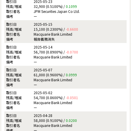
2025-05-23
32,900 (0.5100%) /
0.1099
JPM Securities Japan Co Ltd.
ー
2025-05-15
15,100 (0.2300%) /
-0.6600
Macquarie Bank Limited
報告義務消失
2025-05-14
56,700 (0.8900%) /
-0.0700
Macquarie Bank Limited
ー
2025-05-07
61,000 (0.9600%) /
0.0999
Macquarie Bank Limited
ー
2025-05-02
54,700 (0.8600%) /
-0.0501
Macquarie Bank Limited
ー
2025-04-28
58,000 (0.9100%) /
0.0200
Macquarie Bank Limited
ー