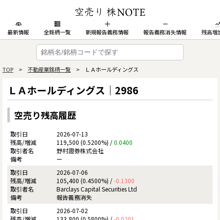
最新情報
全銘柄一覧
新規報告義務情報
報告義務消失情報
残高増
TOP
>
不動産業銘柄一覧
> ＬＡホールディングス
ＬＡホールディングス｜2986
空売り残高履歴
2026-07-13
119,500 (0.5200%) /
0.0400
野村證券株式会社
ー
2026-07-06
105,400 (0.4500%) /
-0.1300
Barclays Capital Securities Ltd
報告義務消失
2026-07-02
133,800 (0.5800%) /
-0.0201