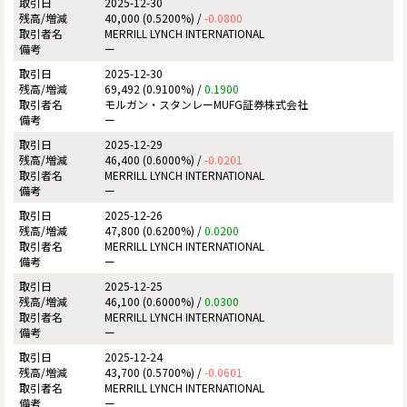
2025-12-30
40,000 (0.5200%) /
-0.0800
MERRILL LYNCH INTERNATIONAL
ー
2025-12-30
69,492 (0.9100%) /
0.1900
モルガン・スタンレーMUFG証券株式会社
ー
2025-12-29
46,400 (0.6000%) /
-0.0201
MERRILL LYNCH INTERNATIONAL
ー
2025-12-26
47,800 (0.6200%) /
0.0200
MERRILL LYNCH INTERNATIONAL
ー
2025-12-25
46,100 (0.6000%) /
0.0300
MERRILL LYNCH INTERNATIONAL
ー
2025-12-24
43,700 (0.5700%) /
-0.0601
MERRILL LYNCH INTERNATIONAL
ー