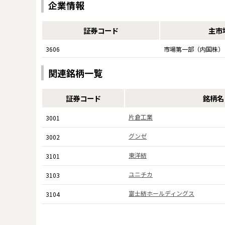
企業情報
証券コード
主市
3606
市場第一部（内国株）
関連銘柄一覧
証券コード
銘柄名
片倉工業
3001
グンゼ
3002
東洋紡
3101
ユニチカ
3103
富士紡ホールディングス
3104