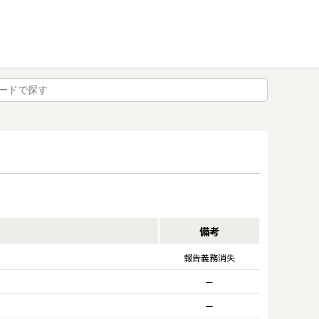
備考
報告義務消失
ー
ー