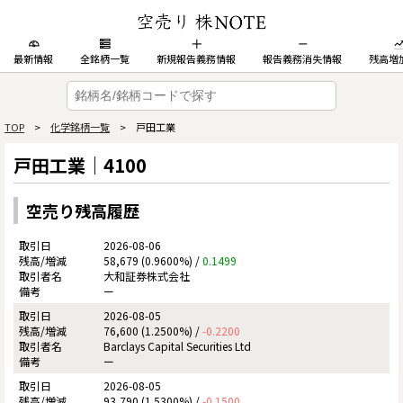
最新情報
全銘柄一覧
新規報告義務情報
報告義務消失情報
残高増
TOP
>
化学銘柄一覧
> 戸田工業
戸田工業｜4100
空売り残高履歴
2026-08-06
58,679 (0.9600%) /
0.1499
大和証券株式会社
ー
2026-08-05
76,600 (1.2500%) /
-0.2200
Barclays Capital Securities Ltd
ー
2026-08-05
93,790 (1.5300%) /
-0.1500