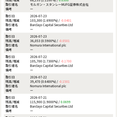
モルガン・スタンレーMUFG証券株式会社
ー
2026-07-23
103,300 (1.6900%) /
-0.0401
Barclays Capital Securities Ltd
ー
2026-07-23
36,053 (0.5900%) /
-0.0501
Nomura International plc
ー
2026-07-22
105,700 (1.7300%) /
-0.1700
Barclays Capital Securities Ltd
ー
2026-07-22
39,470 (0.6400%) /
-0.1501
Nomura International plc
ー
2026-07-21
115,900 (1.9000%) /
0.0699
Barclays Capital Securities Ltd
ー