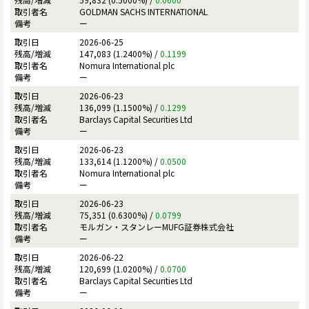
GOLDMAN SACHS INTERNATIONAL
ー
2026-06-25
147,083 (1.2400%) /
0.1199
Nomura International plc
ー
2026-06-23
136,099 (1.1500%) /
0.1299
Barclays Capital Securities Ltd
ー
2026-06-23
133,614 (1.1200%) /
0.0500
Nomura International plc
ー
2026-06-23
75,351 (0.6300%) /
0.0799
モルガン・スタンレーMUFG証券株式会社
ー
2026-06-22
120,699 (1.0200%) /
0.0700
Barclays Capital Securities Ltd
ー