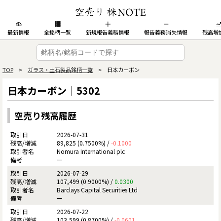
最新情報
全銘柄一覧
新規報告義務情報
報告義務消失情報
残高増
TOP
>
ガラス・土石製品銘柄一覧
> 日本カーボン
日本カーボン｜5302
空売り残高履歴
2026-07-31
89,825 (0.7500%) /
-0.1000
Nomura International plc
ー
2026-07-29
107,499 (0.9000%) /
0.0300
Barclays Capital Securities Ltd
ー
2026-07-22
103,599 (0.8700%) /
-0.0601