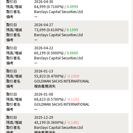
2026-04-30
84,999 (0.7100%) /
0.0999
Barclays Capital Securities Ltd
ー
2026-04-27
73,099 (0.6100%) /
0.1099
Barclays Capital Securities Ltd
ー
2026-04-22
60,199 (0.5000%) /
0.0600
Barclays Capital Securities Ltd
ー
2026-01-13
55,823 (0.4700%) /
-0.1000
GOLDMAN SACHS INTERNATIONAL
報告義務消失
2026-01-08
68,623 (0.5700%) /
-0.1101
GOLDMAN SACHS INTERNATIONAL
ー
2025-12-29
43,199 (0.3600%) /
-0.1401
Barclays Capital Securities Ltd
報告義務消失