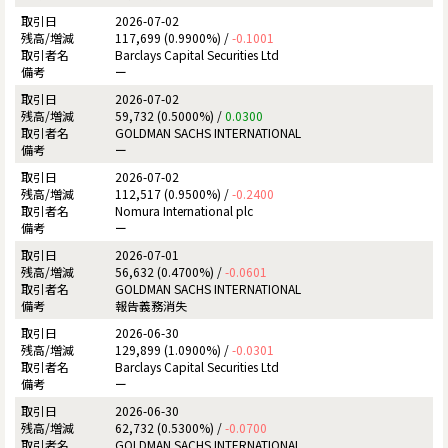
2026-07-02
117,699 (0.9900%) /
-0.1001
Barclays Capital Securities Ltd
ー
2026-07-02
59,732 (0.5000%) /
0.0300
GOLDMAN SACHS INTERNATIONAL
ー
2026-07-02
112,517 (0.9500%) /
-0.2400
Nomura International plc
ー
2026-07-01
56,632 (0.4700%) /
-0.0601
GOLDMAN SACHS INTERNATIONAL
報告義務消失
2026-06-30
129,899 (1.0900%) /
-0.0301
Barclays Capital Securities Ltd
ー
2026-06-30
62,732 (0.5300%) /
-0.0700
GOLDMAN SACHS INTERNATIONAL