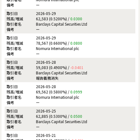
ー
2026-05-29
62,583 (0.5200%) /
0.0300
Barclays Capital Securities Ltd
ー
2026-05-29
78,567 (0.6600%) /
0.0800
Nomura International plc
ー
2026-05-28
59,083 (0.4900%) /
-0.0401
Barclays Capital Securities Ltd
報告義務消失
2026-05-28
69,562 (0.5800%) /
0.0999
Nomura International plc
ー
2026-05-25
62,885 (0.5300%) /
0.0500
Barclays Capital Securities Ltd
ー
2026-05-21