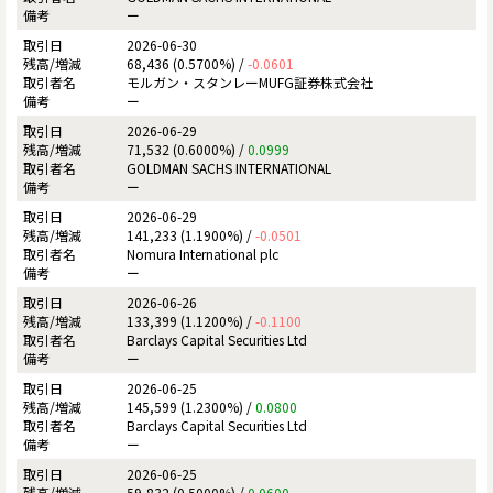
ー
2026-06-30
68,436 (0.5700%) /
-0.0601
モルガン・スタンレーMUFG証券株式会社
ー
2026-06-29
71,532 (0.6000%) /
0.0999
GOLDMAN SACHS INTERNATIONAL
ー
2026-06-29
141,233 (1.1900%) /
-0.0501
Nomura International plc
ー
2026-06-26
133,399 (1.1200%) /
-0.1100
Barclays Capital Securities Ltd
ー
2026-06-25
145,599 (1.2300%) /
0.0800
Barclays Capital Securities Ltd
ー
2026-06-25
59,832 (0.5000%) /
0.0600