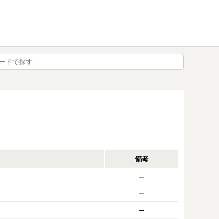
備考
ー
ー
ー