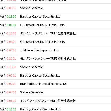
%) /
-0.0301
Societe Generale
0%) /
0.1900
Barclays Capital Securities Ltd
0%) /
0.0100
GOLDMAN SACHS INTERNATIONAL
%) /
-0.1100
モルガン・スタンレーMUFG証券株式会社
%) /
-0.0401
GOLDMAN SACHS INTERNATIONAL
%) /
-0.0701
JPM Securities Japan Co Ltd.
%) /
-0.1001
モルガン・スタンレーMUFG証券株式会社
%) /
-0.1300
Societe Generale
%) /
-0.0501
Barclays Capital Securities Ltd
%) /
-0.0201
BNP Paribas Financial Markets SNC
%) /
-0.0700
Societe Generale
%) /
-0.0600
モルガン・スタンレーMUFG証券株式会社
0%) /
0.1100
Barclays Capital Securities Ltd