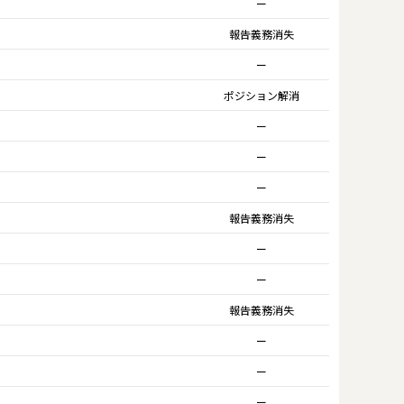
ー
報告義務消失
ー
ポジション解消
ー
ー
ー
報告義務消失
ー
ー
報告義務消失
ー
ー
ー