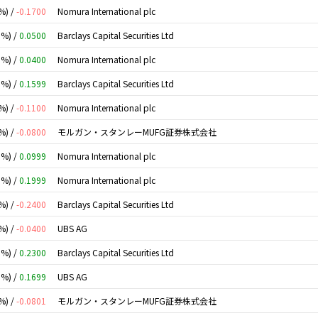
%) /
-0.1700
Nomura International plc
0%) /
0.0500
Barclays Capital Securities Ltd
0%) /
0.0400
Nomura International plc
0%) /
0.1599
Barclays Capital Securities Ltd
%) /
-0.1100
Nomura International plc
%) /
-0.0800
モルガン・スタンレーMUFG証券株式会社
0%) /
0.0999
Nomura International plc
0%) /
0.1999
Nomura International plc
%) /
-0.2400
Barclays Capital Securities Ltd
%) /
-0.0400
UBS AG
0%) /
0.2300
Barclays Capital Securities Ltd
0%) /
0.1699
UBS AG
%) /
-0.0801
モルガン・スタンレーMUFG証券株式会社