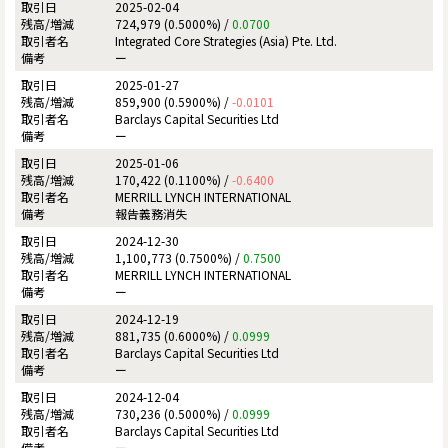
2025-02-04
724,979 (0.5000%) /
0.0700
Integrated Core Strategies (Asia) Pte. Ltd.
ー
2025-01-27
859,900 (0.5900%) /
-0.0101
Barclays Capital Securities Ltd
ー
2025-01-06
170,422 (0.1100%) /
-0.6400
MERRILL LYNCH INTERNATIONAL
報告義務消失
2024-12-30
1,100,773 (0.7500%) /
0.7500
MERRILL LYNCH INTERNATIONAL
ー
2024-12-19
881,735 (0.6000%) /
0.0999
Barclays Capital Securities Ltd
ー
2024-12-04
730,236 (0.5000%) /
0.0999
Barclays Capital Securities Ltd
ー