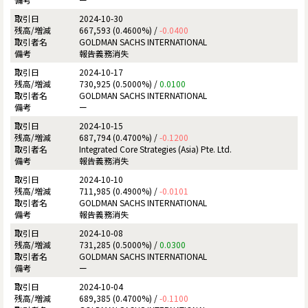
2024-10-30
667,593 (0.4600%) /
-0.0400
GOLDMAN SACHS INTERNATIONAL
報告義務消失
2024-10-17
730,925 (0.5000%) /
0.0100
GOLDMAN SACHS INTERNATIONAL
ー
2024-10-15
687,794 (0.4700%) /
-0.1200
Integrated Core Strategies (Asia) Pte. Ltd.
報告義務消失
2024-10-10
711,985 (0.4900%) /
-0.0101
GOLDMAN SACHS INTERNATIONAL
報告義務消失
2024-10-08
731,285 (0.5000%) /
0.0300
GOLDMAN SACHS INTERNATIONAL
ー
2024-10-04
689,385 (0.4700%) /
-0.1100