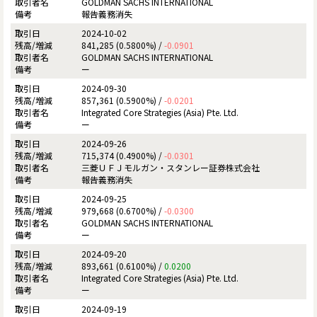
GOLDMAN SACHS INTERNATIONAL
報告義務消失
2024-10-02
841,285 (0.5800%) /
-0.0901
GOLDMAN SACHS INTERNATIONAL
ー
2024-09-30
857,361 (0.5900%) /
-0.0201
Integrated Core Strategies (Asia) Pte. Ltd.
ー
2024-09-26
715,374 (0.4900%) /
-0.0301
三菱ＵＦＪモルガン・スタンレー証券株式会社
報告義務消失
2024-09-25
979,668 (0.6700%) /
-0.0300
GOLDMAN SACHS INTERNATIONAL
ー
2024-09-20
893,661 (0.6100%) /
0.0200
Integrated Core Strategies (Asia) Pte. Ltd.
ー
2024-09-19