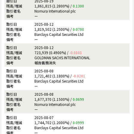
2025-08-19
1,861,815 (1.2800%) /
0.1300
Nomura International plc
ー
2025-08-12
1,819,502 (1.2500%) /
0.0700
Barclays Capital Securities Ltd
ー
2025-08-12
723,939 (0.4900%) /
-0.0101
GOLDMAN SACHS INTERNATIONAL
報告義務消失
2025-08-08
1,721,402 (1.1800%) /
-0.0201
Barclays Capital Securities Ltd
ー
2025-08-08
1,677,370 (1.1500%) /
0.0699
Nomura International plc
ー
2025-08-07
1,744,702 (1.2000%) /
0.0999
Barclays Capital Securities Ltd
ー