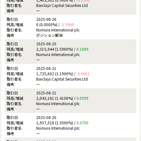
Barclays Capital Securities Ltd
ー
2025-08-26
0 (0.0000%) /
-1.5900
Nomura International plc
ポジション解消
2025-08-25
2,315,944 (1.5900%) /
0.1800
Nomura International plc
ー
2025-08-21
1,725,602 (1.1900%) /
-0.0601
Barclays Capital Securities Ltd
ー
2025-08-21
2,043,181 (1.4100%) /
0.0599
Nomura International plc
ー
2025-08-20
1,957,518 (1.3500%) /
0.0700
Nomura International plc
ー