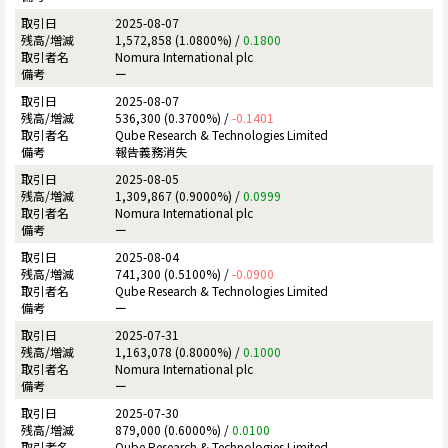
2025-08-07
1,572,858 (1.0800%) /
0.1800
Nomura International plc
ー
2025-08-07
536,300 (0.3700%) /
-0.1401
Qube Research & Technologies Limited
報告義務消失
2025-08-05
1,309,867 (0.9000%) /
0.0999
Nomura International plc
ー
2025-08-04
741,300 (0.5100%) /
-0.0900
Qube Research & Technologies Limited
ー
2025-07-31
1,163,078 (0.8000%) /
0.1000
Nomura International plc
ー
2025-07-30
879,000 (0.6000%) /
0.0100
Qube Research & Technologies Limited