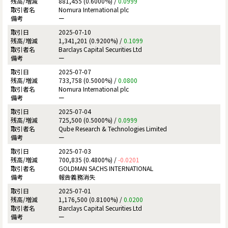
881,455 (0.6000%) /
0.0999
Nomura International plc
ー
2025-07-10
1,341,201 (0.9200%) /
0.1099
Barclays Capital Securities Ltd
ー
2025-07-07
733,758 (0.5000%) /
0.0800
Nomura International plc
ー
2025-07-04
725,500 (0.5000%) /
0.0999
Qube Research & Technologies Limited
ー
2025-07-03
700,835 (0.4800%) /
-0.0201
GOLDMAN SACHS INTERNATIONAL
報告義務消失
2025-07-01
1,176,500 (0.8100%) /
0.0200
Barclays Capital Securities Ltd
ー