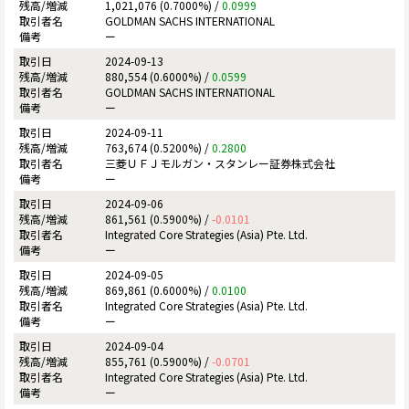
1,021,076 (0.7000%) /
0.0999
GOLDMAN SACHS INTERNATIONAL
ー
2024-09-13
880,554 (0.6000%) /
0.0599
GOLDMAN SACHS INTERNATIONAL
ー
2024-09-11
763,674 (0.5200%) /
0.2800
三菱ＵＦＪモルガン・スタンレー証券株式会社
ー
2024-09-06
861,561 (0.5900%) /
-0.0101
Integrated Core Strategies (Asia) Pte. Ltd.
ー
2024-09-05
869,861 (0.6000%) /
0.0100
Integrated Core Strategies (Asia) Pte. Ltd.
ー
2024-09-04
855,761 (0.5900%) /
-0.0701
Integrated Core Strategies (Asia) Pte. Ltd.
ー