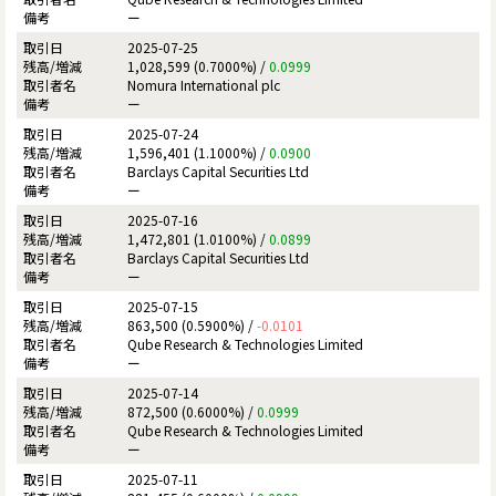
ー
2025-07-25
1,028,599 (0.7000%) /
0.0999
Nomura International plc
ー
2025-07-24
1,596,401 (1.1000%) /
0.0900
Barclays Capital Securities Ltd
ー
2025-07-16
1,472,801 (1.0100%) /
0.0899
Barclays Capital Securities Ltd
ー
2025-07-15
863,500 (0.5900%) /
-0.0101
Qube Research & Technologies Limited
ー
2025-07-14
872,500 (0.6000%) /
0.0999
Qube Research & Technologies Limited
ー
2025-07-11