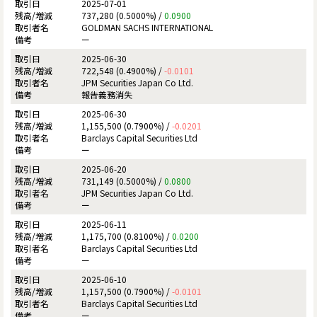
2025-07-01
737,280 (0.5000%) /
0.0900
GOLDMAN SACHS INTERNATIONAL
ー
2025-06-30
722,548 (0.4900%) /
-0.0101
JPM Securities Japan Co Ltd.
報告義務消失
2025-06-30
1,155,500 (0.7900%) /
-0.0201
Barclays Capital Securities Ltd
ー
2025-06-20
731,149 (0.5000%) /
0.0800
JPM Securities Japan Co Ltd.
ー
2025-06-11
1,175,700 (0.8100%) /
0.0200
Barclays Capital Securities Ltd
ー
2025-06-10
1,157,500 (0.7900%) /
-0.0101
Barclays Capital Securities Ltd
ー