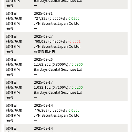
Barclays Capital Securities Ltd
ー
2025-03-31
727,325 (0.5000%) /
0.0200
JPM Securities Japan Co Ltd.
ー
2025-03-27
708,035 (0.4800%) /
-0.0501
JPM Securities Japan Co Ltd.
報告義務消失
2025-03-26
1,162,702 (0.8000%) /
0.0900
Barclays Capital Securities Ltd
ー
2025-03-17
1,032,102 (0.7100%) /
0.0200
Barclays Capital Securities Ltd
ー
2025-03-14
776,369 (0.5300%) /
0.0500
JPM Securities Japan Co Ltd.
ー
2025-03-14