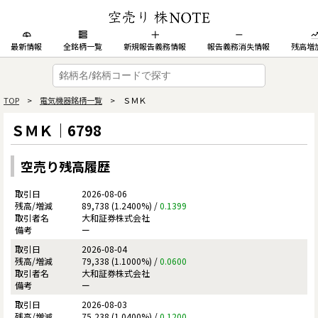
最新情報
全銘柄一覧
新規報告義務情報
報告義務消失情報
残高増
TOP
>
電気機器銘柄一覧
> ＳＭＫ
ＳＭＫ｜6798
空売り残高履歴
2026-08-06
89,738 (1.2400%) /
0.1399
大和証券株式会社
ー
2026-08-04
79,338 (1.1000%) /
0.0600
大和証券株式会社
ー
2026-08-03
75,238 (1.0400%) /
0.1200