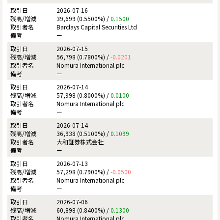
2026-07-16
39,699 (0.5500%) /
0.1500
Barclays Capital Securities Ltd
ー
2026-07-15
56,798 (0.7800%) /
-0.0201
Nomura International plc
ー
2026-07-14
57,998 (0.8000%) /
0.0100
Nomura International plc
ー
2026-07-14
36,938 (0.5100%) /
0.1099
大和証券株式会社
ー
2026-07-13
57,298 (0.7900%) /
-0.0500
Nomura International plc
ー
2026-07-06
60,898 (0.8400%) /
0.1300
Nomura International plc