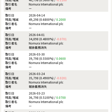
Nomura International plc
ー
2026-04-14
49,298 (0.6800%) /
0.2000
Nomura International plc
ー
2026-04-01
34,898 (0.4800%) /
-0.0701
Nomura International plc
報告義務消失
2026-03-30
39,798 (0.5500%) /
0.0600
Nomura International plc
ー
2026-03-24
35,798 (0.4900%) /
-0.0201
Nomura International plc
報告義務消失
2026-03-23
36,798 (0.5100%) /
0.0700
Nomura International plc
ー