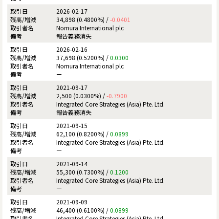
2026-02-17
34,898 (0.4800%) /
-0.0401
Nomura International plc
報告義務消失
2026-02-16
37,698 (0.5200%) /
0.0300
Nomura International plc
ー
2021-09-17
2,500 (0.0300%) /
-0.7900
Integrated Core Strategies (Asia) Pte. Ltd.
報告義務消失
2021-09-15
62,100 (0.8200%) /
0.0899
Integrated Core Strategies (Asia) Pte. Ltd.
ー
2021-09-14
55,300 (0.7300%) /
0.1200
Integrated Core Strategies (Asia) Pte. Ltd.
ー
2021-09-09
46,400 (0.6100%) /
0.0899
Integrated Core Strategies (Asia) Pte. Ltd.