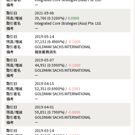
ー
2021-09-06
39,700 (0.5200%) /
0.0900
Integrated Core Strategies (Asia) Pte. Ltd.
ー
2019-05-14
37,151 (0.4900%) /
-0.1000
GOLDMAN SACHS INTERNATIONAL
報告義務消失
2019-05-07
44,951 (0.5900%) /
-0.1000
GOLDMAN SACHS INTERNATIONAL
ー
2019-04-15
52,351 (0.6900%) /
-0.1001
GOLDMAN SACHS INTERNATIONAL
ー
2019-04-01
59,851 (0.7900%) /
-0.0800
GOLDMAN SACHS INTERNATIONAL
ー
2019-03-14