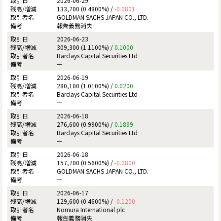
2026-06-29
133,700 (0.4800%) /
-0.0801
GOLDMAN SACHS JAPAN CO., LTD.
報告義務消失
2026-06-23
309,300 (1.1100%) /
0.1000
Barclays Capital Securities Ltd
ー
2026-06-19
280,100 (1.0100%) /
0.0200
Barclays Capital Securities Ltd
ー
2026-06-18
276,600 (0.9900%) /
0.1899
Barclays Capital Securities Ltd
ー
2026-06-18
157,700 (0.5600%) /
-0.0800
GOLDMAN SACHS JAPAN CO., LTD.
ー
2026-06-17
129,600 (0.4600%) /
-0.1200
Nomura International plc
報告義務消失