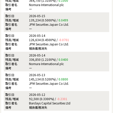
364,750 (1.3100%) /
0.1000
Nomura International plc
ー
2026-05-15
139,234 (0.5000%) /
0.0499
JPM Securities Japan Co Ltd.
ー
2026-05-14
126,634 (0.4500%) /
-0.0701
JPM Securities Japan Co Ltd.
報告義務消失
2026-05-14
336,850 (1.2100%) /
0.0400
Nomura International plc
ー
2026-05-13
145,134 (0.5200%) /
0.0800
JPM Securities Japan Co Ltd.
ー
2026-05-12
92,500 (0.3300%) /
-0.2301
Barclays Capital Securities Ltd
報告義務消失