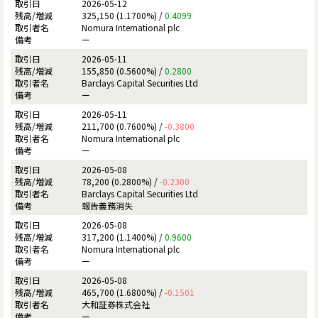
2026-05-12
325,150 (1.1700%) /
0.4099
Nomura International plc
ー
2026-05-11
155,850 (0.5600%) /
0.2800
Barclays Capital Securities Ltd
ー
2026-05-11
211,700 (0.7600%) /
-0.3800
Nomura International plc
ー
2026-05-08
78,200 (0.2800%) /
-0.2300
Barclays Capital Securities Ltd
報告義務消失
2026-05-08
317,200 (1.1400%) /
0.9600
Nomura International plc
ー
2026-05-08
465,700 (1.6800%) /
-0.1501
大和証券株式会社
ー