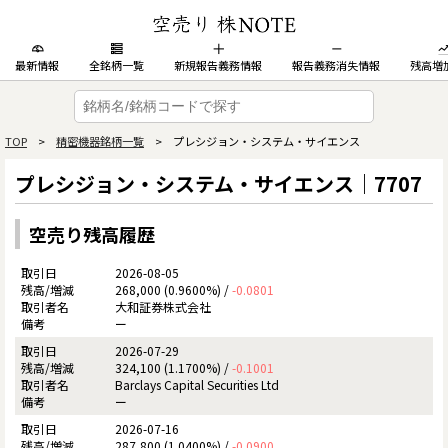
最新情報
全銘柄一覧
新規報告義務情報
報告義務消失情報
残高増
TOP
>
精密機器銘柄一覧
> プレシジョン・システム・サイエンス
プレシジョン・システム・サイエンス｜7707
空売り残高履歴
2026-08-05
268,000 (0.9600%) /
-0.0801
大和証券株式会社
ー
2026-07-29
324,100 (1.1700%) /
-0.1001
Barclays Capital Securities Ltd
ー
2026-07-16
287,800 (1.0400%) /
-0.0900