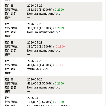
2026-05-26
388,850 (1.4000%) /
0.2500
Nomura International plc
ー
2026-05-25
318,350 (1.1500%) /
0.2199
Nomura International plc
ー
2026-05-21
380,700 (1.3700%) /
-0.1800
Nomura International plc
ー
2026-05-20
411,600 (1.4800%) /
-0.1101
大和証券株式会社
ー
2026-05-20
431,600 (1.5500%) /
0.2600
Nomura International plc
ー
2026-05-19
187,837 (0.6700%) /
0.1700
GOLDMAN SACHS INTERNATIONAL