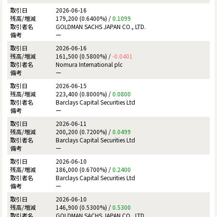
2026-06-16
179,200 (0.6400%) /
0.1099
GOLDMAN SACHS JAPAN CO., LTD.
ー
2026-06-16
161,500 (0.5800%) /
-0.0401
Nomura International plc
ー
2026-06-15
223,400 (0.8000%) /
0.0800
Barclays Capital Securities Ltd
ー
2026-06-11
200,200 (0.7200%) /
0.0499
Barclays Capital Securities Ltd
ー
2026-06-10
186,000 (0.6700%) /
0.2400
Barclays Capital Securities Ltd
ー
2026-06-10
146,900 (0.5300%) /
0.5300
GOLDMAN SACHS JAPAN CO., LTD.