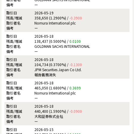
ー
2026-05-19
358,650 (1.2900%) /
-0.3900
Nomura International plc
ー
2026-05-18
138,437 (0.5000%) /
0.0100
GOLDMAN SACHS INTERNATIONAL
ー
2026-05-18
104,734 (0.3700%) /
-0.1300
JPM Securities Japan Co Ltd.
報告義務消失
2026-05-18
465,050 (1.6800%) /
0.3699
Nomura International plc
ー
2026-05-18
440,400 (1.5900%) /
-0.0900
大和証券株式会社
ー
2026-05-15