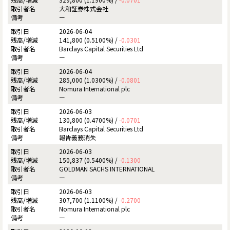
大和証券株式会社
ー
2026-06-04
141,800 (0.5100%) /
-0.0301
Barclays Capital Securities Ltd
ー
2026-06-04
285,000 (1.0300%) /
-0.0801
Nomura International plc
ー
2026-06-03
130,800 (0.4700%) /
-0.0701
Barclays Capital Securities Ltd
報告義務消失
2026-06-03
150,837 (0.5400%) /
-0.1300
GOLDMAN SACHS INTERNATIONAL
ー
2026-06-03
307,700 (1.1100%) /
-0.2700
Nomura International plc
ー