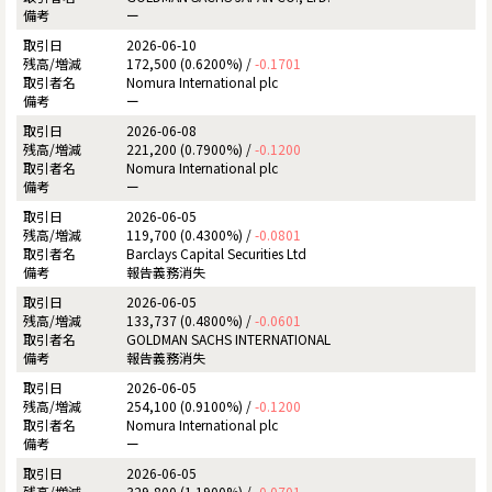
ー
2026-06-10
172,500 (0.6200%) /
-0.1701
Nomura International plc
ー
2026-06-08
221,200 (0.7900%) /
-0.1200
Nomura International plc
ー
2026-06-05
119,700 (0.4300%) /
-0.0801
Barclays Capital Securities Ltd
報告義務消失
2026-06-05
133,737 (0.4800%) /
-0.0601
GOLDMAN SACHS INTERNATIONAL
報告義務消失
2026-06-05
254,100 (0.9100%) /
-0.1200
Nomura International plc
ー
2026-06-05
329,800 (1.1900%) /
-0.0701