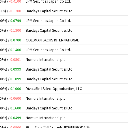
00%) /
-0.4100
JPM Securities Japan Co Ltd.
00%) /
-0.1200
Barclays Capital Securities Ltd
00%) /
0.0799
JPM Securities Japan Co Ltd.
00%) /
-0.1300
Barclays Capital Securities Ltd
00%) /
0.0700
GOLDMAN SACHS INTERNATIONAL
00%) /
0.1400
JPM Securities Japan Co Ltd.
00%) /
-0.0801
Nomura International plc
00%) /
0.0999
Barclays Capital Securities Ltd
00%) /
0.1099
Barclays Capital Securities Ltd
00%) /
0.1000
Diversified Select Opportunities, LLC
00%) /
-0.0600
Nomura International plc
00%) /
0.1600
Barclays Capital Securities Ltd
00%) /
0.0499
Nomura International plc
00%) /
-0.0900
モルガン・スタンレーMUFG証券株式会社