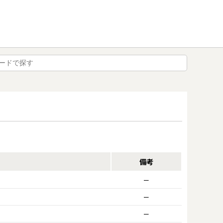
備考
ー
ー
ー