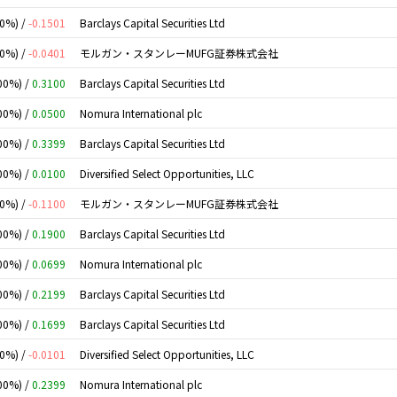
00%) /
-0.1501
Barclays Capital Securities Ltd
00%) /
-0.0401
モルガン・スタンレーMUFG証券株式会社
00%) /
0.3100
Barclays Capital Securities Ltd
00%) /
0.0500
Nomura International plc
00%) /
0.3399
Barclays Capital Securities Ltd
00%) /
0.0100
Diversified Select Opportunities, LLC
00%) /
-0.1100
モルガン・スタンレーMUFG証券株式会社
00%) /
0.1900
Barclays Capital Securities Ltd
00%) /
0.0699
Nomura International plc
00%) /
0.2199
Barclays Capital Securities Ltd
00%) /
0.1699
Barclays Capital Securities Ltd
00%) /
-0.0101
Diversified Select Opportunities, LLC
00%) /
0.2399
Nomura International plc