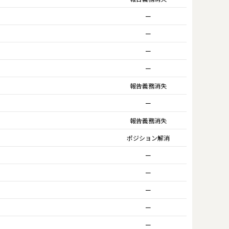
ー
ー
ー
ー
報告義務消失
ー
報告義務消失
ポジション解消
ー
ー
ー
ー
ー