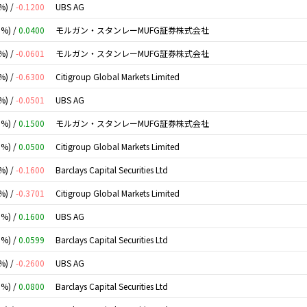
%) /
-0.1200
UBS AG
0%) /
0.0400
モルガン・スタンレーMUFG証券株式会社
%) /
-0.0601
モルガン・スタンレーMUFG証券株式会社
%) /
-0.6300
Citigroup Global Markets Limited
%) /
-0.0501
UBS AG
0%) /
0.1500
モルガン・スタンレーMUFG証券株式会社
0%) /
0.0500
Citigroup Global Markets Limited
%) /
-0.1600
Barclays Capital Securities Ltd
%) /
-0.3701
Citigroup Global Markets Limited
0%) /
0.1600
UBS AG
0%) /
0.0599
Barclays Capital Securities Ltd
%) /
-0.2600
UBS AG
0%) /
0.0800
Barclays Capital Securities Ltd