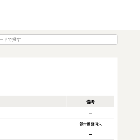
備考
ー
報告義務消失
ー