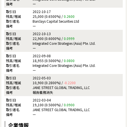
ー
2022-10-17
25,000 (0.6500%) /
0.2600
Barclays Capital Securities Ltd
ー
2022-10-13
22,900 (0.6000%) /
0.0999
Integrated Core Strategies (Asia) Pte. Ltd.
ー
2022-09-08
18,955 (0.5000%) /
0.0800
Integrated Core Strategies (Asia) Pte. Ltd.
ー
2022-05-03
10,900 (0.2800%) /
-0.2200
JANE STREET GLOBAL TRADING, LLC
報告義務消失
2022-03-04
19,100 (0.5000%) /
0.0900
JANE STREET GLOBAL TRADING, LLC
ー
企業情報