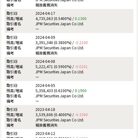
報告義務消失
2024-04-17
4,735,063 (0.5400%) /
0.1300
JPM Securities Japan Co Ltd.
ー
2024-04-09
3,391,340 (0.3800%) /
-0.2100
JPM Securities Japan Co Ltd.
報告義務消失
2024-04-08
5,222,471 (0.5900%) /
-0.0201
JPM Securities Japan Co Ltd.
ー
2024-04-05
5,358,433 (0.6100%) /
0.1900
JPM Securities Japan Co Ltd.
ー
2023-04-18
3,539,606 (0.4000%) /
-0.3300
JPM Securities Japan Co Ltd.
報告義務消失
2023-04-12