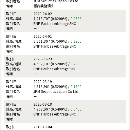
JPM Securities Japan Co Ltd.
報告義務消失
2020-04-02
7,213,707 (0.8200%) /
0.0699
BNP Paribas Arbitrage SNC
ー
2020-04-01
6,561,307 (0.7500%) /
0.2300
BNP Paribas Arbitrage SNC
ー
2020-03-23
4,592,107 (0.5200%) /
0.2300
BNP Paribas Arbitrage SNC
ー
2020-03-19
4,613,961 (0.5200%) /
0.1900
JPM Securities Japan Co Ltd.
ー
2020-03-18
4,708,907 (0.5400%) /
0.5400
BNP Paribas Arbitrage SNC
ー
2019-10-04