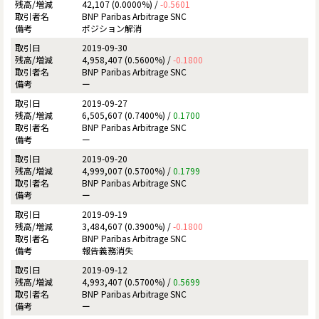
42,107 (0.0000%) /
-0.5601
BNP Paribas Arbitrage SNC
ポジション解消
2019-09-30
4,958,407 (0.5600%) /
-0.1800
BNP Paribas Arbitrage SNC
ー
2019-09-27
6,505,607 (0.7400%) /
0.1700
BNP Paribas Arbitrage SNC
ー
2019-09-20
4,999,007 (0.5700%) /
0.1799
BNP Paribas Arbitrage SNC
ー
2019-09-19
3,484,607 (0.3900%) /
-0.1800
BNP Paribas Arbitrage SNC
報告義務消失
2019-09-12
4,993,407 (0.5700%) /
0.5699
BNP Paribas Arbitrage SNC
ー